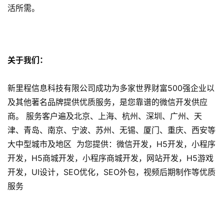
活所需。
微
信
开
发
关于我们：
小
程
新里程信息科技有限公司成功为多家世界财富500强企业以
序
及其他著名品牌提供优质服务，是您靠谱的微信开发供应
开
商。 服务客户遍及北京、上海、杭州、深圳、广州、天
发
津、青岛、南京、宁波、苏州、无锡、厦门、重庆、西安等
大中型城市及地区 为您提供：微信开发，H5开发，小程序
网
开发，H5商城开发，小程序商城开发，网站开发，H5游戏
站
开发，UI设计，SEO优化，SEO外包，视频后期制作等优质
开
发
服务
s
e