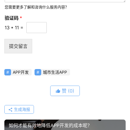
频
您需要更多了解和咨询什么服务内容？
资
验证码
*
讯
13
*
11
=
分
享
提交留言
常
见
问
APP开发
城市生活APP
题
赞
(0)
联
络
生成海报
如何才能有效地降低APP开发的成本呢？