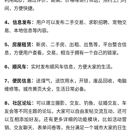
利用app，通过评价、距离、价格等进行筛选，预约上门时
首
间，方便快捷。
页
4、信息发布：
用户可以发布二手交易、求职招聘、宠物交
关
易、本地信息等内容。
于
5、房屋租赁：
新房、二手房、出租、出售等，平台整合信
息，方便用户查看，交易，相当于拥有一个自己的链家。
案
例
6、顺风车：
实时发布顺风车信息，方便大家的生活。
服
7、便民信息：
送煤气，送饮用水，开锁，废品回收，电脑
务
维修等。城市黄页大全，生活日常必备。
H
8、社区论坛：
可以建立摄影、交友、钓鱼、征婚交友、车
5
友会等不同主题的论坛，大家可以自由发帖交流互动，还可
开
以互相添加好友。还有更多详细的功能模块，比如活动营
发
销、交友聊天、表单问卷等，充分满足一个城市大家的日生