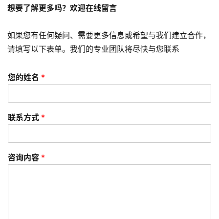
想要了解更多吗？欢迎在线留言
o
优
化
如果您有任何疑问、需要更多信息或希望与我们建立合作，
请填写以下表单。我们的专业团队将尽快与您联系
数
字
您的姓名
*
营
销
联系方式
*
A
P
P
咨询内容
*
开
发
短
视