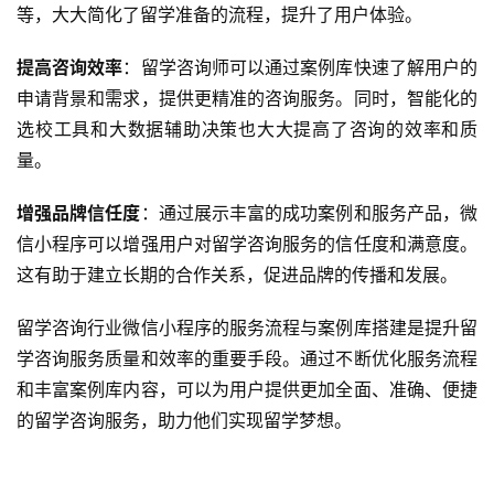
开
等，大大简化了留学准备的流程，提升了用户体验。
发
提高咨询效率
：留学咨询师可以通过案例库快速了解用户的
微
申请背景和需求，提供更精准的咨询服务。同时，智能化的
信
选校工具和大数据辅助决策也大大提高了咨询的效率和质
开
量。
发
增强品牌信任度
：通过展示丰富的成功案例和服务产品，微
小
信小程序可以增强用户对留学咨询服务的信任度和满意度。
程
这有助于建立长期的合作关系，促进品牌的传播和发展。
序
开
留学咨询行业微信小程序的服务流程与案例库搭建是提升留
发
学咨询服务质量和效率的重要手段。通过不断优化服务流程
和丰富案例库内容，可以为用户提供更加全面、准确、便捷
网
的留学咨询服务，助力他们实现留学梦想。
站
开
发