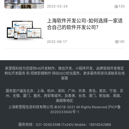
2023-02-24
135
上海软件开发公司-如何选择一家适
合自己的软件开发公司？
2022-08-17
191
新里程科技为您提供H5开发制作、微信开发、小程序开发、品牌官网开发等定
制化开发服务 和 视频剪辑制作 网站SEO优化服务，更多服务和资讯请联系在线
客服
服务客户遍及
北京
、
上海
、
杭州
、
深圳
、
广州
、
天津
、
青岛
、
南京
、
宁波
、
苏
州
、
无锡
、
厦门
、
重庆
、
西安
等城市，及
香港
、
台湾
、
澳门
、
新加坡
、
英国
、
美国
等地区
上海新里程信息科技有限公司 ©2018-2021 All Rights Reserved
沪ICP备
2020033640号-1
服务热线：021-50903598 (7x24h) Mobile：18516542989