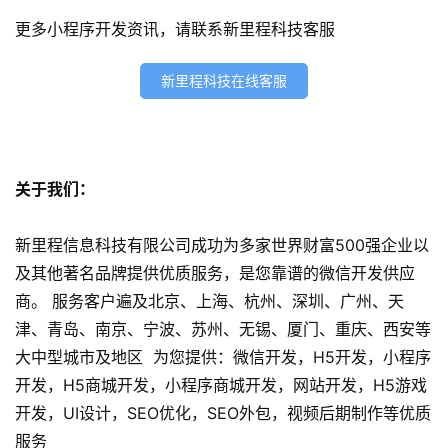
更多小程序开发资讯，请联系新里程科技客服
s
e
新里程科技在线客服
o
优
化
数
关于我们：
字
营
新里程信息科技有限公司成功为多家世界财富500强企业以
销
及其他著名品牌提供优质服务，是您靠谱的微信开发供应
商。 服务客户遍及北京、上海、杭州、深圳、广州、天
A
津、青岛、南京、宁波、苏州、无锡、厦门、重庆、西安等
P
大中型城市及地区 为您提供：微信开发，H5开发，小程序
P
开发，H5商城开发，小程序商城开发，网站开发，H5游戏
开
发
开发，UI设计，SEO优化，SEO外包，视频后期制作等优质
服务