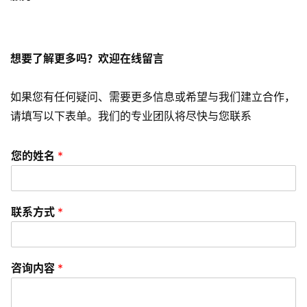
短
视
频
想要了解更多吗？欢迎在线留言
资
如果您有任何疑问、需要更多信息或希望与我们建立合作，
讯
分
请填写以下表单。我们的专业团队将尽快与您联系
享
您的姓名
*
常
见
问
联系方式
*
题
联
咨询内容
*
络