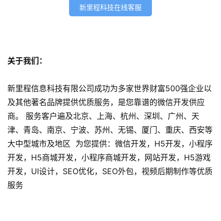
e
新里程科技在线客服
o
优
化
关于我们：
数
字
新里程信息科技有限公司成功为多家世界财富500强企业以
营
及其他著名品牌提供优质服务，是您靠谱的微信开发供应
销
商。 服务客户遍及北京、上海、杭州、深圳、广州、天
津、青岛、南京、宁波、苏州、无锡、厦门、重庆、西安等
A
大中型城市及地区 为您提供：微信开发，H5开发，小程序
P
P
开发，H5商城开发，小程序商城开发，网站开发，H5游戏
开
开发，UI设计，SEO优化，SEO外包，视频后期制作等优质
发
服务
短
视