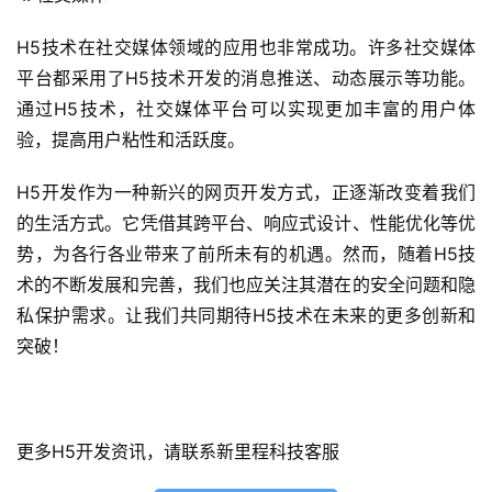
微
H5技术在社交媒体领域的应用也非常成功。许多社交媒体
信
平台都采用了H5技术开发的消息推送、动态展示等功能。
开
通过H5技术，社交媒体平台可以实现更加丰富的用户体
发
验，提高用户粘性和活跃度。
小
H5开发作为一种新兴的网页开发方式，正逐渐改变着我们
程
的生活方式。它凭借其跨平台、响应式设计、性能优化等优
序
势，为各行各业带来了前所未有的机遇。然而，随着H5技
开
发
术的不断发展和完善，我们也应关注其潜在的安全问题和隐
私保护需求。让我们共同期待H5技术在未来的更多创新和
网
突破！
站
开
发
更多H5开发资讯，请联系新里程科技客服
s