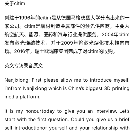
关于citim
创建于1996年的citim是从德国马格德堡大学分离出来的一
首
家公司。citim是增材制造金属部件的领先供应商，主要为
页
航空航天、能源、医药和汽车行业提供服务。2004年citim
发布激光烧结技术，并于2009年将激光熔化技术推向市
关
场。2016年，瑞士欧瑞康集团完成了对citim的收购。
于
英文专访录音原文
案
例
Nanjixiong: First please allow me to introduce myself. 
I’mfrom Nanjixiong which is China’s biggest 3D printing 
服
media platform.
务
It is my honourtoday to give you an interview. Let’s 
H
start with the first question. Could you give us a brief 
5
self-introductionof yourself and your relationship with 
开