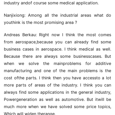
短
industry andof course some medical application.
视
频
Nanjixiong: Among all the industrial areas what do 
youthink is the most promising area ?
资
Andreas Berkau: Right now I think the most comes 
讯
分
from aerospace,because you can already find some 
享
business cases in aerospace. I think medical as well. 
Because there are always some businesscases. But 
常
when we solve the mainproblems for additive 
见
manufacturing and one of the main problems is the 
问
cost ofthe parts. I think then you have accessto a lot 
题
more parts of areas of the industry. I think you can 
always find some applications in the general industry, 
联
Powergeneration as well as automotive. But itwill be 
络
much more when we have solved some price topics, 
Which will widen therange.