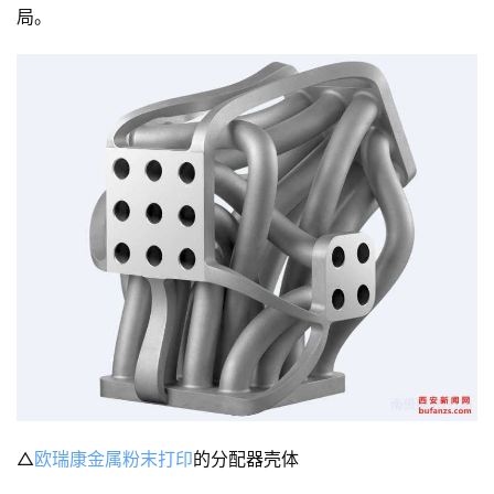
局。
△
欧瑞康金属粉末打印
的分配器壳体