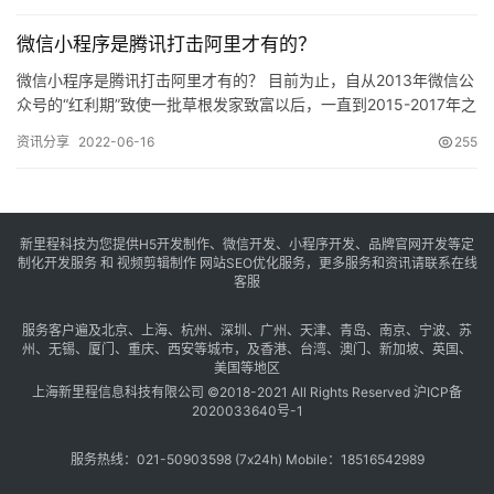
微信小程序是腾讯打击阿里才有的？
微信小程序是腾讯打击阿里才有的？ 目前为止，自从2013年微信公
众号的“红利期”致使一批草根发家致富以后，一直到2015-2017年之
间就开始逐渐唱衰，但是由于在2017年微信小程…
资讯分享
2022-06-16
255
新里程科技为您提供H5开发制作、微信开发、小程序开发、品牌官网开发等定
制化开发服务 和 视频剪辑制作 网站SEO优化服务，更多服务和资讯请联系在线
客服
服务客户遍及
北京
、
上海
、
杭州
、
深圳
、
广州
、
天津
、
青岛
、
南京
、
宁波
、
苏
州
、
无锡
、
厦门
、
重庆
、
西安
等城市，及
香港
、
台湾
、
澳门
、
新加坡
、
英国
、
美国
等地区
上海新里程信息科技有限公司 ©2018-2021 All Rights Reserved
沪ICP备
2020033640号-1
服务热线：021-50903598 (7x24h) Mobile：18516542989