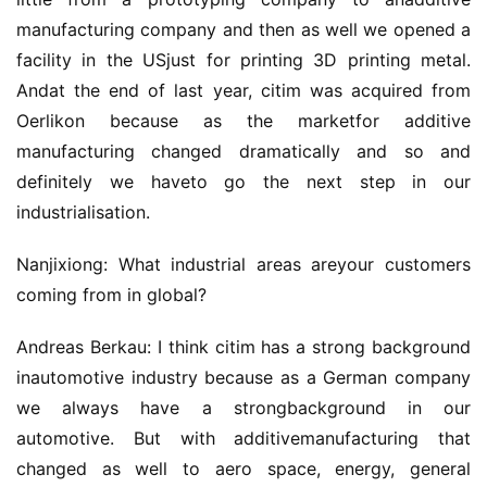
manufacturing company and then as well we opened a 
s
e
facility in the USjust for printing 3D printing metal. 
o
Andat the end of last year, citim was acquired from 
优
Oerlikon because as the marketfor additive 
化
manufacturing changed dramatically and so and 
definitely we haveto go the next step in our 
数
industrialisation.
字
营
Nanjixiong: What industrial areas areyour customers 
销
coming from in global?
A
Andreas Berkau: I think citim has a strong background 
P
inautomotive industry because as a German company 
P
we always have a strongbackground in our 
开
发
automotive. But with additivemanufacturing that 
changed as well to aero space, energy, general 