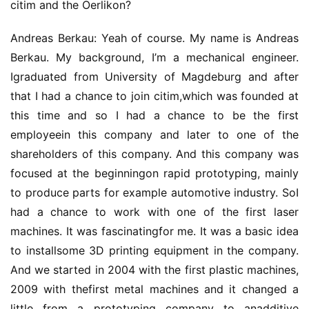
citim and the Oerlikon?
发
Andreas Berkau: Yeah of course. My name is Andreas 
微
Berkau. My background, I’m a mechanical engineer. 
信
Igraduated from University of Magdeburg and after 
开
that I had a chance to join citim,which was founded at 
发
this time and so I had a chance to be the first 
employeein this company and later to one of the 
小
程
shareholders of this company. And this company was 
序
focused at the beginningon rapid prototyping, mainly 
开
to produce parts for example automotive industry. SoI 
发
had a chance to work with one of the first laser 
machines. It was fascinatingfor me. It was a basic idea 
网
to installsome 3D printing equipment in the company. 
站
And we started in 2004 with the first plastic machines, 
开
2009 with thefirst metal machines and it changed a 
发
little from a prototyping company to anadditive 