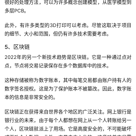
务
很好的处理方法，可以为许多概念创建模型，从医学模型到
多层PCB。
H
5
此外，有许多类型的3D打印可以考虑。尽管这取决于项目
开
的细节、大小和范围，但仍有许多技术需要考虑。
发
5、区块链
微
2022年的另一个新技术趋势是区块链。它是一种通过点对
信
点，节点将交易记录保存在多个数据库中的技术。
开
发
这种存储被称为数字账本，其中每笔交易都由账户持有人的
数字签名授权。这是为了保护账本不被篡改。因此，数字账
小
本的信息是非常安全的。
程
序
区块链正在获得来自世界各个地区的广泛关注。网上银行是
开
银行业的未来，由于每个人都想在网上从一个人转账给另一
发
个人，区块链就派上了用场。它是高度安全的，不可能破坏