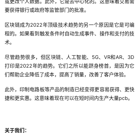
或更改个人数据。此外，它是去中心化的。这意味着交易需
网
要获得银行或政府等监管部门的批准。
站
开
区块链成为2022年顶级技术趋势的另一个原因是它是可编
发
程的。如果看到触发条件时自动生成事件、操作和支付的技
术。
s
e
尽管趋势很多，但区块链、人工智能、5G、VR和AR、3D
o
优
打印是2022年的趋势。它们之所以能跻身榜首，是因为它
化
们帮助企业降低了成本，提高了销量，改善了客户体验。
此外，印制电路板等产品的制造已经变得更容易获得、更快
数
字
捷和更实惠。这意味着现在可以在短时间内生产大量pcb。
营
销
A
关于我们：
P