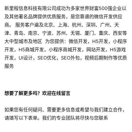
P
新里程信息科技有限公司成功为多家世界财富500强企业以
开
及其他著名品牌提供优质服务，是您靠谱的微信开发供应
发
商。 服务客户遍及北京、上海、杭州、深圳、广州、天
津、青岛、南京、宁波、苏州、无锡、厦门、重庆、西安等
短
大中型城市及地区 为您提供：微信开发，H5开发，小程序
视
频
开发，H5商城开发，小程序商城开发，网站开发，H5游戏
开发，UI设计，SEO优化，SEO外包，视频后期制作等优质
资
服务
讯
分
享
想要了解更多吗？欢迎在线留言
常
如果您有任何疑问、需要更多信息或希望与我们建立合作，
见
问
请填写以下表单。我们的专业团队将尽快与您联系
题