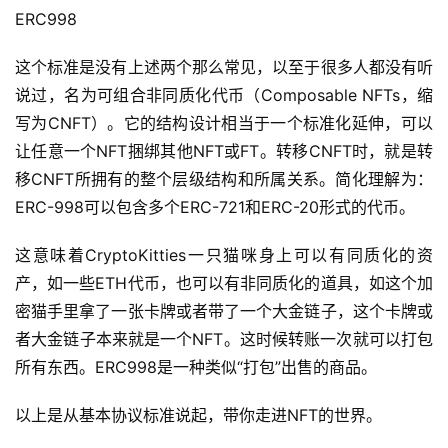
ERC998
优
化
这个标准是没有上述两个那么常见，以至于很多人都没有听
说过，名为可组合非同质化代币（Composable NFTs，缩
数
写为CNFT）。它的结构设计相当于一个标准化延伸，可以
字
营
让任意一个NFT捆绑其他NFT或FT。转移CNFT时，就是转
销
移CNFT所拥有的整个层级结构和所属关系。简化理解为：
ERC-998可以包含多个ERC-721和ERC-20形式的代币。
A
P
这意味着CryptoKitties一只猫咪身上可以有同质化的资
P
产，如一些ETH代币，也可以有非同质化的道具，如这个加
开
密猫手里拿了一张卡牌或者带了一个大金链子，这个卡牌或
发
者大金链子本来就是一个NFT。这时候转账一次就可以打包
所有东西。ERC998是一种类似“打包”出售的商品。
短
视
以上是从基本协议标准说起，带你走进NFT的世界。
频