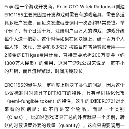
页
Enjin是一个游戏开发商，Enjin CTO Witek Radomski创建
ERC1155主要原因是开发游戏时需要有游戏道具，需要多道
关
具多账户发送，而每次发送就要调用一次合约非常费钱。举
于
个例子，有个日活十万、注册用户百万人的游戏，游戏升级
每个人送一把剑。这个时候如果在区块链上，给一百万个人
案
每人转一次账，需要花多少钱？按照目前普通转账费用——
例
2美金的ETHgas费用计算，直接需要承担200万美金（约
1300万人民币）的费用，这对于游戏公司来说是一笔不小
服
的开销，而且流程繁琐，时间周期较长。
务
ERC1155的诞生从一定程度上解决了类似的问题，因为这个
H
协议标准同时兼具了BFT和FT的特性，具有半同质化代币
5
（semi-fungible token）的特性，这里的ID和ERC721对比
开
来看的区别是：ID不再是某个物品，而是一个类别
发
（Class）。比如说游戏道具汇总的外套就是一个类别，转
账的时候设置外套的数量（quantity），这样只需要调用一
微