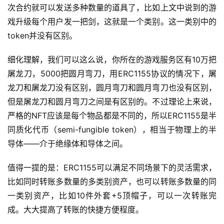
次合约就可以发送多种数量的道具了，比如上文中说到的游
信
开
戏升级每个用户发一把剑，这就是一个类别。这一类别中的
发
token并没有区别。
细化理解，我们可以这么说，你所在的游戏服务区有10万把
小
程
屠龙刀，5000把圆月弯刀，用ERC1155协议的情况下，屠
序
龙刀和屠龙刀没有区别，圆月弯刀和圆月弯刀也没有区别，
开
但是屠龙刀和圆月弯刀之间是有区别的。不过理论上来说，
发
严格的NFT应该是每个物品都是不同的，所以ERC1155是半
同质化代币（semi-fungible token），相当于物理上的半
网
导体——介于绝缘体和导体之间。
站
开
值得一提的是：ERC1155可以满足不同场景下的灵活需求，
发
比如同时转账多数量的多类别资产，也可以转账多数量的同
一类别资产，比如10件外套+5顶帽子，可以一次转账完
s
成。大大提高了转账的快捷方便程度。
e
o