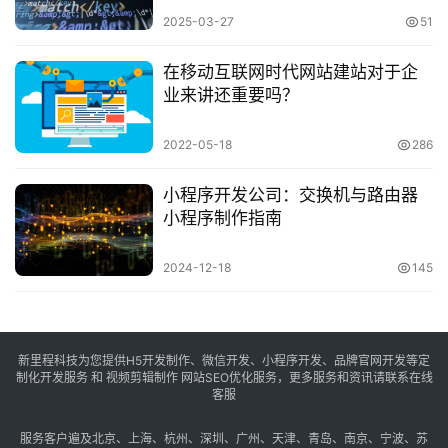
2025-03-27
51
在移动互联网时代网站建站对于企
业来讲还重要吗？
2022-05-18
286
小程序开发公司：交换机与路由器
小程序制作指南
2024-12-18
145
新里程科技为您提供H5开发制作、微信开发、小程序开发、品牌官网开发等定
制化开发服务 和 视频剪辑制作 网站SEO优化服务，更多服务和资讯请联系在线
客服
服务客户遍及
北京
、
上海
、
杭州
、
深圳
、
广州
、
天津
、
青岛
、
南京
、
宁波
、
苏