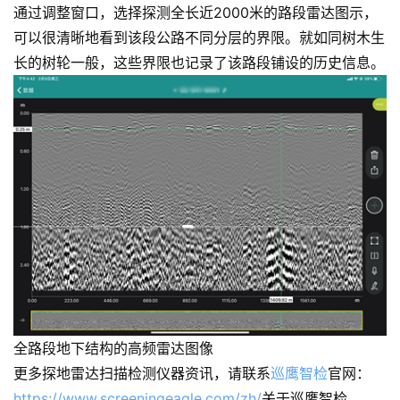
通过调整窗口，选择探测全长近2000米的路段雷达图示，
开
可以很清晰地看到该段公路不同分层的界限。就如同树木生
发
长的树轮一般，这些界限也记录了该路段铺设的历史信息。
s
e
o
优
化
数
字
营
销
A
全路段地下结构的高频雷达图像
P
更多探地雷达扫描检测仪器资讯，请联系
巡鹰智检
官网：
P
https://www.screeningeagle.com/zh/
关于巡鹰智检