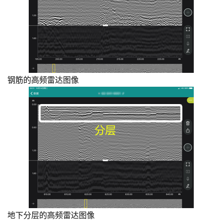
H
5
开
发
微
钢筋的高频雷达图像
信
开
发
小
程
序
开
发
网
地下分层的高频雷达图像
站