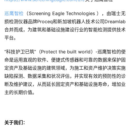
开
发
巡鹰智检
（Screening Eagle Technologies ），由瑞士无
损检测仪器品牌Proceq和新加坡机器人技术公司Dreamlab
短
合并而成，为建筑和基础设施建设行业的智能检测提供技术
视
频
平台。
“科技护卫已筑”（Protect the built world）-巡鹰智检的使
资
命是运用直观的软件、便捷式传感器和可靠的数据来保护固
讯
分
定资产及基础设施的建筑领域，为施工和资产维护决策实施
享
缺陷探测、数据采集和状况评估，并实现有效的预防性的诊
断及维护建议，从而延长固定资产和基础设施寿命，增加业
常
主的长期价值。
见
问
题
关于我们：
联