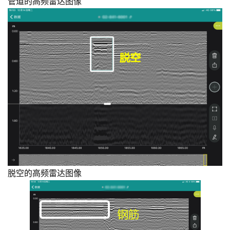
管道的高频雷达图像
首
页
关
于
案
例
脱空的高频雷达图像
服
务