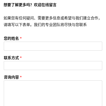
营
想要了解更多吗？欢迎在线留言
销
如果您有任何疑问、需要更多信息或希望与我们建立合作，
A
请填写以下表单。我们的专业团队将尽快与您联系
P
P
开
您的姓名
*
发
短
联系方式
*
视
频
咨询内容
*
资
讯
分
享