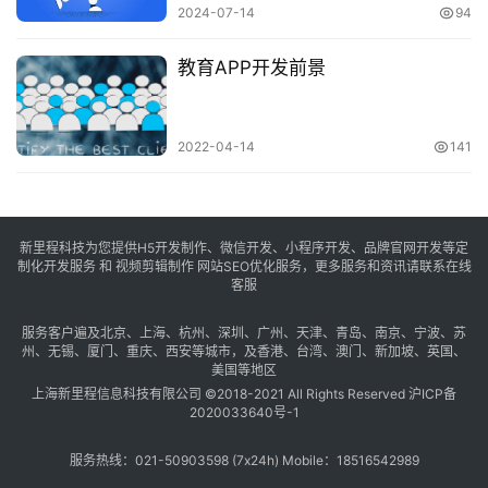
2024-07-14
94
教育APP开发前景
2022-04-14
141
新里程科技为您提供H5开发制作、微信开发、小程序开发、品牌官网开发等定
制化开发服务 和 视频剪辑制作 网站SEO优化服务，更多服务和资讯请联系在线
客服
服务客户遍及
北京
、
上海
、
杭州
、
深圳
、
广州
、
天津
、
青岛
、
南京
、
宁波
、
苏
州
、
无锡
、
厦门
、
重庆
、
西安
等城市，及
香港
、
台湾
、
澳门
、
新加坡
、
英国
、
美国
等地区
上海新里程信息科技有限公司 ©2018-2021 All Rights Reserved
沪ICP备
2020033640号-1
服务热线：021-50903598 (7x24h) Mobile：18516542989