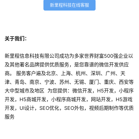
程
新里程科技在线客服
序
开
发
关于我们：
网
站
开
新里程信息科技有限公司成功为多家世界财富500强企业以
发
及其他著名品牌提供优质服务，是您靠谱的微信开发供应
商。 服务客户遍及北京、上海、杭州、深圳、广州、天
s
津、青岛、南京、宁波、苏州、无锡、厦门、重庆、西安等
e
大中型城市及地区 为您提供：微信开发，H5开发，小程序
o
开发，H5商城开发，小程序商城开发，网站开发，H5游戏
优
开发，UI设计，SEO优化，SEO外包，视频后期制作等优质
化
服务
数
字