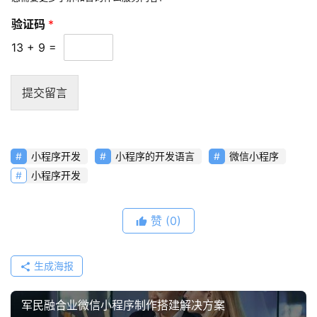
频
验证码
*
资
13
+
9
=
讯
分
享
提交留言
常
见
小程序开发
小程序的开发语言
微信小程序
问
小程序开发
题
赞
(0)
联
络
生成海报
军民融合业微信小程序制作搭建解决方案