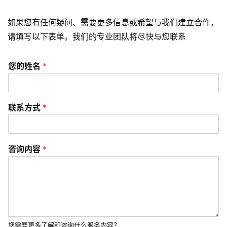
o
如果您有任何疑问、需要更多信息或希望与我们建立合作，
优
化
请填写以下表单。我们的专业团队将尽快与您联系
数
您的姓名
*
字
营
销
联系方式
*
A
P
咨询内容
*
P
开
发
短
视
您需要更多了解和咨询什么服务内容？