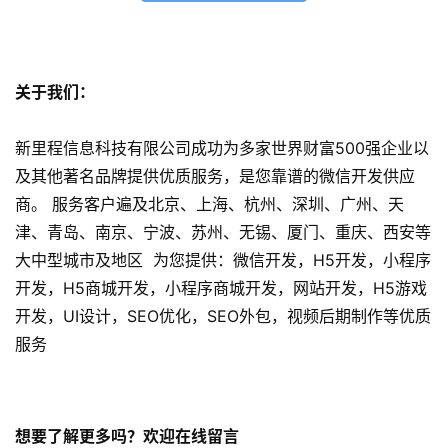
微
信
开
发
关于我们：
小
新里程信息科技有限公司成功为多家世界财富500强企业以
程
及其他著名品牌提供优质服务，是您靠谱的微信开发供应
序
商。 服务客户遍及北京、上海、杭州、深圳、广州、天
开
津、青岛、南京、宁波、苏州、无锡、厦门、重庆、西安等
发
大中型城市及地区 为您提供：微信开发，H5开发，小程序
开发，H5商城开发，小程序商城开发，网站开发，H5游戏
网
开发，UI设计，SEO优化，SEO外包，视频后期制作等优质
站
开
服务
发
s
想要了解更多吗？欢迎在线留言
e