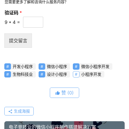
您需要更多了解和咨询什么服务内容？
频
验证码
*
资
9
*
4
=
讯
分
享
提交留言
常
见
开发小程序
微信小程序
微信小程序开发
问
生物科技业
设计小程序
小程序开发
题
联
赞
(0)
络
生成海报
电子竞技业的微信小程序制作搭建解决方案