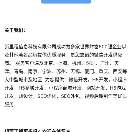
微
信
开
发
关于我们：
小
新里程信息科技有限公司成功为多家世界财富500强企业以
程
及其他著名品牌提供优质服务，是您靠谱的微信开发供应
序
商。 服务客户遍及北京、上海、杭州、深圳、广州、天
开
津、青岛、南京、宁波、苏州、无锡、厦门、重庆、西安等
发
大中型城市及地区 为您提供：微信开发，H5开发，小程序
开发，H5商城开发，小程序商城开发，网站开发，H5游戏
网
站
开发，UI设计，SEO优化，SEO外包，视频后期制作等优质
开
服务
发
s
想要了解更多吗？欢迎在线留言