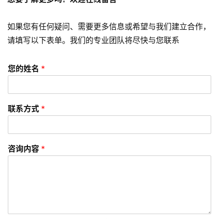
e
o
优
如果您有任何疑问、需要更多信息或希望与我们建立合作，
化
请填写以下表单。我们的专业团队将尽快与您联系
数
您的姓名
*
字
营
销
联系方式
*
A
P
咨询内容
*
P
开
发
短
视