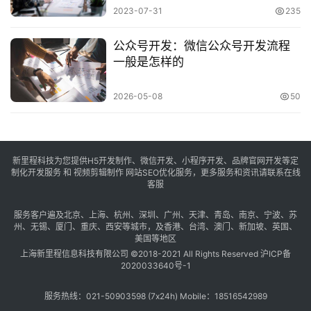
2023-07-31
235
公众号开发：微信公众号开发流程
一般是怎样的
2026-05-08
50
新里程科技为您提供H5开发制作、微信开发、小程序开发、品牌官网开发等定
制化开发服务 和 视频剪辑制作 网站SEO优化服务，更多服务和资讯请联系在线
客服
服务客户遍及
北京
、
上海
、
杭州
、
深圳
、
广州
、
天津
、
青岛
、
南京
、
宁波
、
苏
州
、
无锡
、
厦门
、
重庆
、
西安
等城市，及
香港
、
台湾
、
澳门
、
新加坡
、
英国
、
美国
等地区
上海新里程信息科技有限公司 ©2018-2021 All Rights Reserved
沪ICP备
2020033640号-1
服务热线：021-50903598 (7x24h) Mobile：18516542989