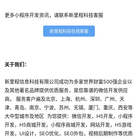
发
更多小程序开发资讯，请联系新里程科技客服
微
信
新里程科技在线客服
开
发
小
关于我们：
程
序
新里程信息科技有限公司成功为多家世界财富500强企业以
开
及其他著名品牌提供优质服务，是您靠谱的微信开发供应
发
商。 服务客户遍及北京、上海、杭州、深圳、广州、天
津、青岛、南京、宁波、苏州、无锡、厦门、重庆、西安等
网
大中型城市及地区 为您提供：微信开发，H5开发，小程序
站
开
开发，H5商城开发，小程序商城开发，网站开发，H5游戏
发
开发，UI设计，SEO优化，SEO外包，视频后期制作等优质