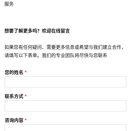
服务
s
e
o
想要了解更多吗？欢迎在线留言
优
化
如果您有任何疑问、需要更多信息或希望与我们建立合作，
数
请填写以下表单。我们的专业团队将尽快与您联系
字
营
您的姓名
*
销
A
联系方式
*
P
P
开
发
咨询内容
*