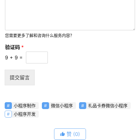
短
视
频
您需要更多了解和咨询什么服务内容？
资
讯
验证码
*
分
9
+
9
=
享
常
提交留言
见
问
题
小程序制作
微信小程序
礼品卡券微信小程序
小程序开发
联
络
赞
(0)