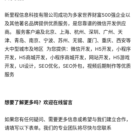
开
发
新里程信息科技有限公司成功为多家世界财富500强企业以
及其他著名品牌提供优质服务，是您靠谱的微信开发供应
小
商。 服务客户遍及北京、上海、杭州、深圳、广州、天
程
津、青岛、南京、宁波、苏州、无锡、厦门、重庆、西安等
序
大中型城市及地区 为您提供：微信开发，H5开发，小程序
开
开发，H5商城开发，小程序商城开发，网站开发，H5游戏
发
开发，UI设计，SEO优化，SEO外包，视频后期制作等优质
服务
网
站
开
发
想要了解更多吗？欢迎在线留言
s
如果您有任何疑问、需要更多信息或希望与我们建立合作，
e
请填写以下表单。我们的专业团队将尽快与您联系
o
优