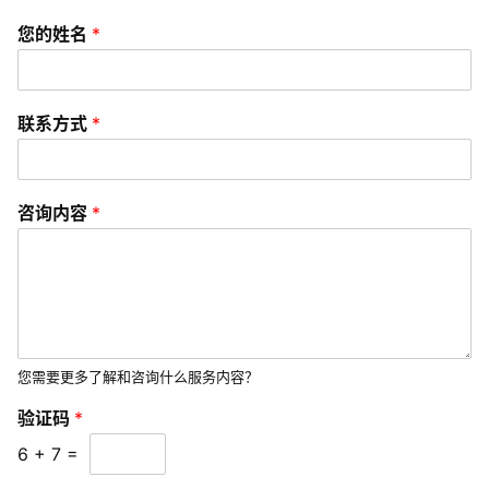
化
您的姓名
*
数
字
联系方式
*
营
销
咨询内容
*
A
P
P
开
发
您需要更多了解和咨询什么服务内容？
短
视
验证码
*
频
6
+
7
=