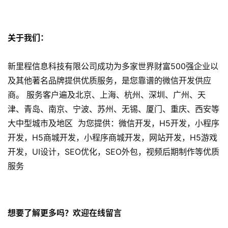
发
网
关于我们：
站
开
新里程信息科技有限公司成功为多家世界财富500强企业以
发
及其他著名品牌提供优质服务，是您靠谱的微信开发供应
商。 服务客户遍及北京、上海、杭州、深圳、广州、天
s
津、青岛、南京、宁波、苏州、无锡、厦门、重庆、西安等
e
o
大中型城市及地区 为您提供：微信开发，H5开发，小程序
优
开发，H5商城开发，小程序商城开发，网站开发，H5游戏
化
开发，UI设计，SEO优化，SEO外包，视频后期制作等优质
服务
数
字
营
销
想要了解更多吗？欢迎在线留言