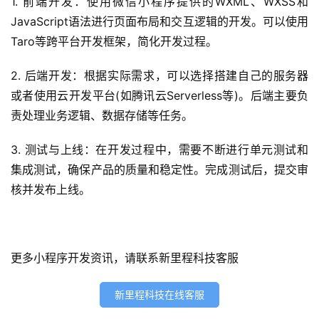
1. 前端开发：使用微信小程序提供的WXML、WXSS和
服
JavaScript语法进行页面布局和交互逻辑的开发。可以使用
务
Taro等跨平台开发框架，简化开发过程。
2. 后端开发：根据实际需求，可以选择搭建自己的服务器
H
5
或者使用云开发平台(如腾讯云Serverless等)。后端主要负
开
责处理业务逻辑、数据存储等任务。
发
3. 测试与上线：在开发过程中，需要不断进行单元测试和
微
集成测试，确保产品的质量和稳定性。完成测试后，提交审
信
核并发布上线。
开
发
小
更多小程序开发资讯，请联系新里程科技客服
程
序
新里程科技在线客服
开