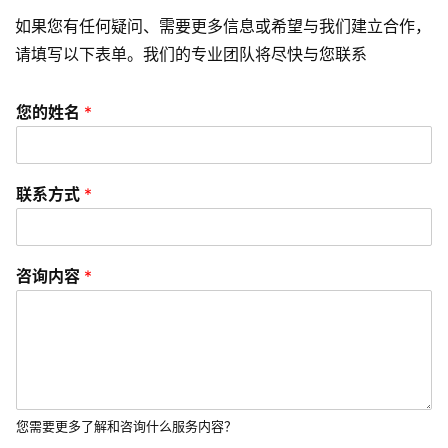
A
如果您有任何疑问、需要更多信息或希望与我们建立合作，
P
请填写以下表单。我们的专业团队将尽快与您联系
P
开
您的姓名
*
发
短
联系方式
*
视
频
资
咨询内容
*
讯
分
享
常
见
您需要更多了解和咨询什么服务内容？