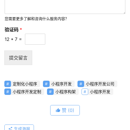
见
问
您需要更多了解和咨询什么服务内容？
题
验证码
*
联
12
*
7
=
络
提交留言
定制化小程序
小程序开发
小程序开发公司
小程序开发定制
小程序构架
小程序开发
赞
(0)
生成海报