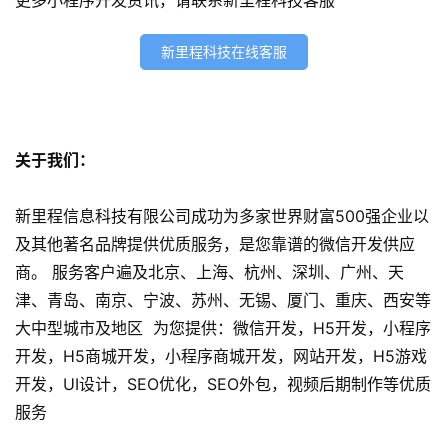
序
开
发
新里程科技在线客服
网
站
开
关于我们：
发
新里程信息科技有限公司成功为多家世界财富500强企业以
s
及其他著名品牌提供优质服务，是您靠谱的微信开发供应
e
商。 服务客户遍及北京、上海、杭州、深圳、广州、天
o
津、青岛、南京、宁波、苏州、无锡、厦门、重庆、西安等
优
大中型城市及地区 为您提供：微信开发，H5开发，小程序
化
开发，H5商城开发，小程序商城开发，网站开发，H5游戏
数
开发，UI设计，SEO优化，SEO外包，视频后期制作等优质
字
服务
营