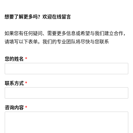
销
想要了解更多吗？欢迎在线留言
A
P
P
如果您有任何疑问、需要更多信息或希望与我们建立合作，
开
请填写以下表单。我们的专业团队将尽快与您联系
发
您的姓名
*
短
视
频
联系方式
*
资
讯
咨询内容
*
分
享
常