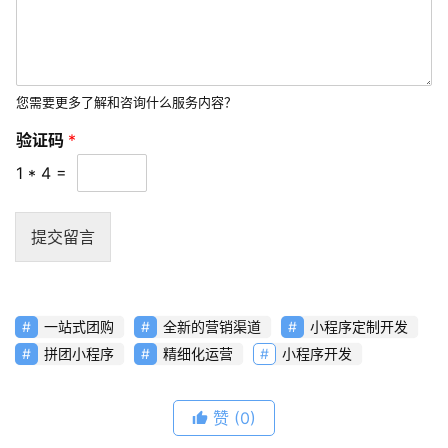
常
见
问
题
您需要更多了解和咨询什么服务内容？
验证码
*
联
络
1
*
4
=
提交留言
一站式团购
全新的营销渠道
小程序定制开发
拼团小程序
精细化运营
小程序开发
赞
(0)