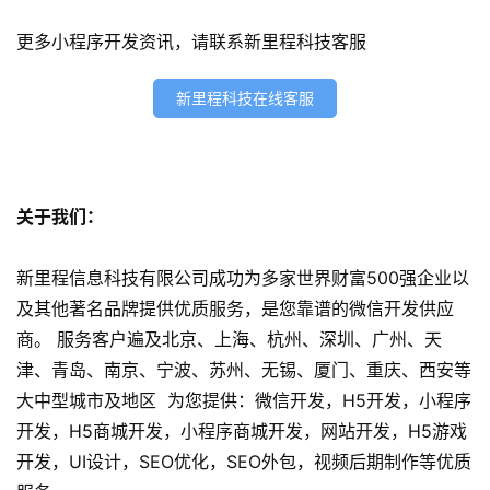
序
更多小程序开发资讯，请联系新里程科技客服
开
发
新里程科技在线客服
网
站
开
发
关于我们：
s
新里程信息科技有限公司成功为多家世界财富500强企业以
e
及其他著名品牌提供优质服务，是您靠谱的微信开发供应
o
商。 服务客户遍及北京、上海、杭州、深圳、广州、天
优
津、青岛、南京、宁波、苏州、无锡、厦门、重庆、西安等
化
大中型城市及地区 为您提供：微信开发，H5开发，小程序
开发，H5商城开发，小程序商城开发，网站开发，H5游戏
数
开发，UI设计，SEO优化，SEO外包，视频后期制作等优质
字