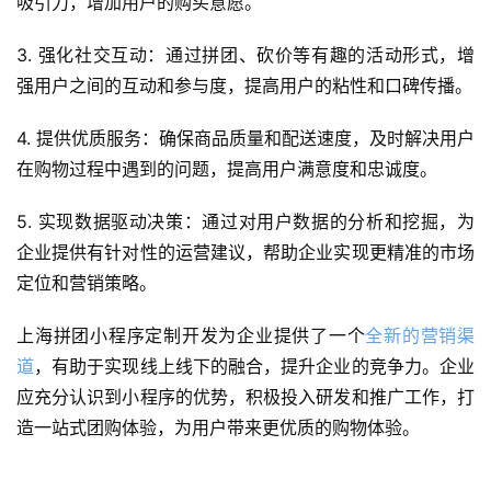
吸引力，增加用户的购买意愿。
案
例
3. 强化社交互动：通过拼团、砍价等有趣的活动形式，增
强用户之间的互动和参与度，提高用户的粘性和口碑传播。
服
务
4. 提供优质服务：确保商品质量和配送速度，及时解决用户
在购物过程中遇到的问题，提高用户满意度和忠诚度。
H
5
5. 实现数据驱动决策：通过对用户数据的分析和挖掘，为
开
企业提供有针对性的运营建议，帮助企业实现更精准的市场
发
定位和营销策略。
微
上海拼团小程序定制开发为企业提供了一个
全新的营销渠
信
道
，有助于实现线上线下的融合，提升企业的竞争力。企业
开
应充分认识到小程序的优势，积极投入研发和推广工作，打
发
造一站式团购体验，为用户带来更优质的购物体验。
小
程