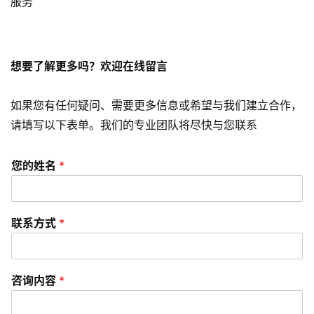
服务
营
销
A
想要了解更多吗？欢迎在线留言
P
P
如果您有任何疑问、需要更多信息或希望与我们建立合作，
开
发
请填写以下表单。我们的专业团队将尽快与您联系
短
您的姓名
*
视
频
联系方式
*
资
讯
分
咨询内容
*
享