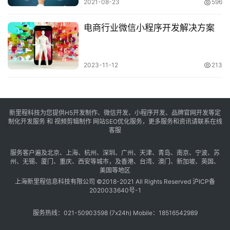
2021-08-23
596
电商行业微信小程序开发解决方案
2023-11-12
213
新里程科技为您提供H5开发制作、微信开发、小程序开发、品牌官网开发等定
制化开发服务 和 视频剪辑制作 网站SEO优化服务，更多服务和资讯请联系在线
客服
服务客户遍及
北京
、
上海
、
杭州
、
深圳
、
广州
、
天津
、
青岛
、
南京
、
宁波
、
苏
州
、
无锡
、
厦门
、
重庆
、
西安
等城市，及
香港
、
台湾
、
澳门
、
新加坡
、
英国
、
美国
等地区
上海新里程信息科技有限公司 ©2018-2021 All Rights Reserved
沪ICP备
2020033640号-1
服务热线：021-50903598 (7x24h) Mobile：18516542989