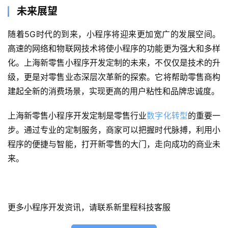
未来展望
服
随着5G时代的到来，小程序将迎来更加宽广的发展空间。
务
高速的网络和物联网技术将使小程序的功能更为强大和多样
化。上海新零售小程序开发定制的未来，不仅仅是技术的升
H
级，更是对零售业态深层次革新的探索。它将帮助零售商构
5
开
建起全新的消费场景，实现更高的用户粘性和品牌忠诚度。
发
上海新零售小程序开发定制是零售行业
数字化转型
的重要一
步。通过专业的定制服务，商家可以把握时代脉搏，利用小
微
信
程序的便捷与智能，打开新零售的大门，走向成功的商业未
开
来。
发
小
程
更多小程序开发资讯，请联系新里程科技客服
序