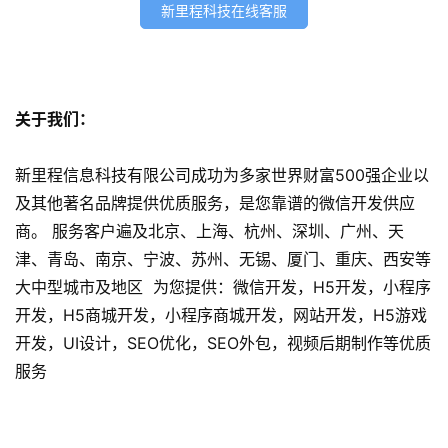
开
新里程科技在线客服
发
网
站
关于我们：
开
发
新里程信息科技有限公司成功为多家世界财富500强企业以
及其他著名品牌提供优质服务，是您靠谱的微信开发供应
s
商。 服务客户遍及北京、上海、杭州、深圳、广州、天
e
津、青岛、南京、宁波、苏州、无锡、厦门、重庆、西安等
o
优
大中型城市及地区 为您提供：微信开发，H5开发，小程序
化
开发，H5商城开发，小程序商城开发，网站开发，H5游戏
开发，UI设计，SEO优化，SEO外包，视频后期制作等优质
数
服务
字
营
销