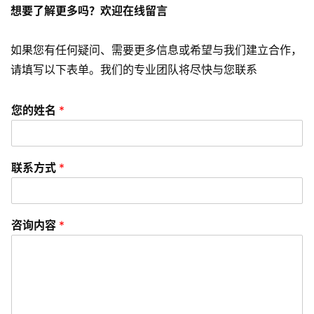
想要了解更多吗？欢迎在线留言
A
P
如果您有任何疑问、需要更多信息或希望与我们建立合作，
P
请填写以下表单。我们的专业团队将尽快与您联系
开
发
您的姓名
*
短
视
联系方式
*
频
资
讯
咨询内容
*
分
享
常
见