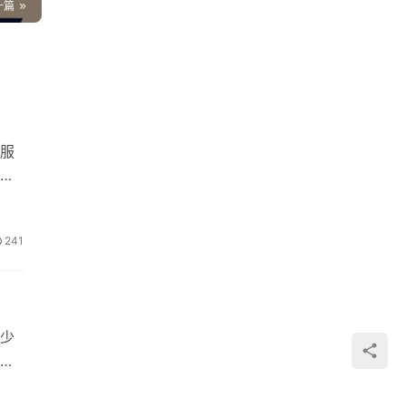
一篇
服
种
241
少
的