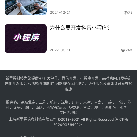
2024-12-21
75
为什么要开发抖音小程序？
2022-03-10
243
新里程科技为您提供H5开发制作、微信开发、小程序开发、品牌官网开发等定
制化开发服务 和 视频剪辑制作 网站SEO优化服务，更多服务和资讯请联系在线
客服
服务客户遍及
北京
、
上海
、
杭州
、
深圳
、
广州
、
天津
、
青岛
、
南京
、
宁波
、
苏
州
、
无锡
、
厦门
、
重庆
、
西安
等城市，及
香港
、
台湾
、
澳门
、
新加坡
、
英国
、
美国
等地区
上海新里程信息科技有限公司 ©2018-2021 All Rights Reserved
沪ICP备
2020033640号-1