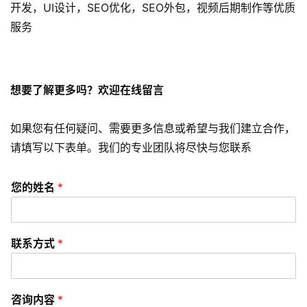
开发，UI设计，SEO优化，SEO外包，视频后期制作等优质
服务
s
e
o
优
想要了解更多吗？欢迎在线留言
化
如果您有任何疑问、需要更多信息或希望与我们建立合作，
数
请填写以下表单。我们的专业团队将尽快与您联系
字
营
销
您的姓名
*
A
P
联系方式
*
P
开
发
咨询内容
*