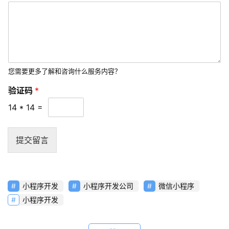
短
视
频
资
您需要更多了解和咨询什么服务内容？
讯
验证码
*
分
享
14
*
14
=
常
提交留言
见
问
题
小程序开发
小程序开发公司
微信小程序
联
小程序开发
络