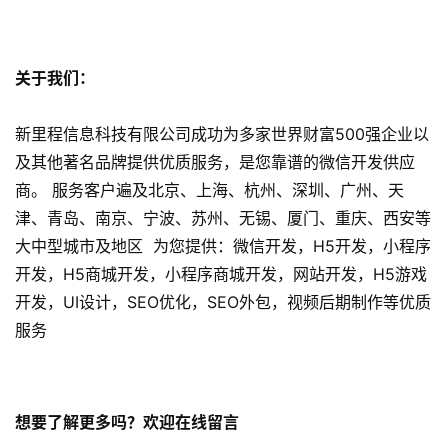
o
优
化
关于我们：
数
新里程信息科技有限公司成功为多家世界财富500强企业以
字
及其他著名品牌提供优质服务，是您靠谱的微信开发供应
营
商。 服务客户遍及北京、上海、杭州、深圳、广州、天
销
津、青岛、南京、宁波、苏州、无锡、厦门、重庆、西安等
A
大中型城市及地区 为您提供：微信开发，H5开发，小程序
P
开发，H5商城开发，小程序商城开发，网站开发，H5游戏
P
开发，UI设计，SEO优化，SEO外包，视频后期制作等优质
开
服务
发
短
视
想要了解更多吗？欢迎在线留言
频