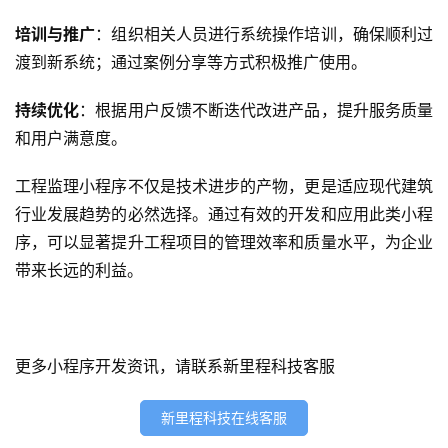
微
培训与推广
：组织相关人员进行系统操作培训，确保顺利过
信
开
渡到新系统；通过案例分享等方式积极推广使用。
发
持续优化
：根据用户反馈不断迭代改进产品，提升服务质量
小
和用户满意度。
程
序
工程监理小程序不仅是技术进步的产物，更是适应现代建筑
开
行业发展趋势的必然选择。通过有效的开发和应用此类小程
发
序，可以显著提升工程项目的管理效率和质量水平，为企业
带来长远的利益。
网
站
开
发
更多小程序开发资讯，请联系新里程科技客服
s
新里程科技在线客服
e