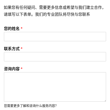
如果您有任何疑问、需要更多信息或希望与我们建立合作，
资
请填写以下表单。我们的专业团队将尽快与您联系
讯
分
您的姓名
*
享
常
联系方式
*
见
问
题
咨询内容
*
联
络
您需要更多了解和咨询什么服务内容？