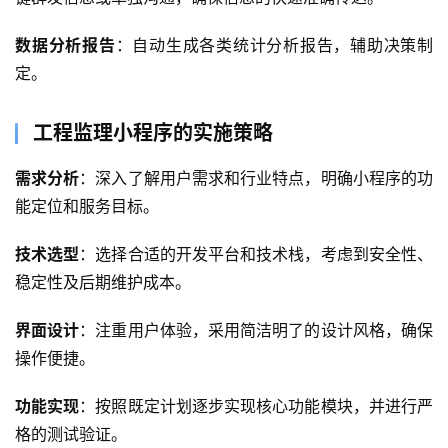
首
页
数据分析报告
：自动生成各类统计分析报告，辅助决策制
定。
关
于
工程监理小程序的实施策略
案
需求分析
：深入了解用户需求和行业特点，明确小程序的功
例
能定位和服务目标。
服
技术选型
：选择合适的开发平台和技术栈，考虑到安全性、
务
稳定性及后期维护成本。
界面设计
：注重用户体验，采用简洁明了的设计风格，确保
H
5
操作便捷。
开
发
功能实现
：按照既定计划逐步实现核心功能模块，并进行严
格的测试验证。