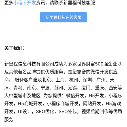
更多
小程序开发
资讯，请联系新里程科技客服
销
新里程科技在线客服
A
P
P
开
发
关于我们：
短
新里程信息科技有限公司成功为多家世界财富500强企业以
视
及其他著名品牌提供优质服务，是您靠谱的微信开发供应
频
商。 服务客户遍及北京、上海、杭州、深圳、广州、天
津、青岛、南京、宁波、苏州、无锡、厦门、重庆、西安等
资
大中型城市及地区 为您提供：微信开发，H5开发，小程序
讯
开发，H5商城开发，小程序商城开发，网站开发，H5游戏
分
开发，UI设计，SEO优化，SEO外包，视频后期制作等优质
享
服务