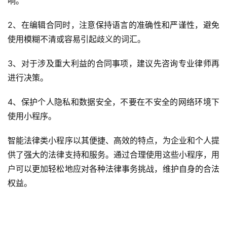
响。
序
开
2、在编辑合同时，注意保持语言的准确性和严谨性，避免
发
使用模糊不清或容易引起歧义的词汇。
网
3、对于涉及重大利益的合同事项，建议先咨询专业律师再
站
进行决策。
开
发
4、保护个人隐私和数据安全，不要在不安全的网络环境下
使用小程序。
s
e
智能法律类小程序以其便捷、高效的特点，为企业和个人提
o
供了强大的法律支持和服务。通过合理使用这些小程序，用
优
户可以更加轻松地应对各种法律事务挑战，维护自身的合法
化
权益。
数
字
营