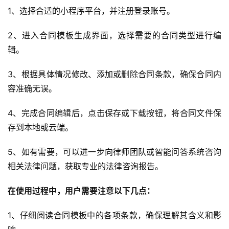
例
1、选择合适的小程序平台，并注册登录账号。
2、进入合同模板生成界面，选择需要的合同类型进行编
服
辑。
务
3、根据具体情况修改、添加或删除合同条款，确保合同内
H
容准确无误。
5
开
4、完成合同编辑后，点击保存或下载按钮，将合同文件保
发
存到本地或云端。
微
5、如有需要，可以进一步向律师团队或智能问答系统咨询
信
相关法律问题，获取专业的法律咨询报告。
开
发
在使用过程中，用户需要注意以下几点：
小
1、仔细阅读合同模板中的各项条款，确保理解其含义和影
程