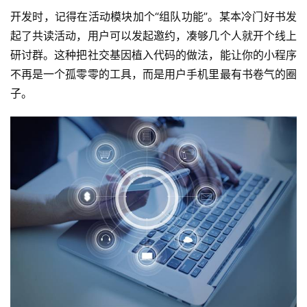
发
开发时，记得在活动模块加个“组队功能”。某本冷门好书发
起了共读活动，用户可以发起邀约，凑够几个人就开个线上
小
研讨群。这种把社交基因植入代码的做法，能让你的小程序
程
不再是一个孤零零的工具，而是用户手机里最有书卷气的圈
序
子。
开
发
网
站
开
发
s
e
o
优