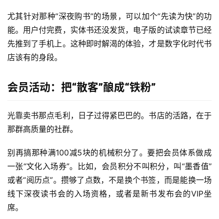
关
尤其针对那种“深夜购书”的场景，可以加个“先读为快”的功
于
能。用户付完费，实体书还没发货，电子版的试读章节已经
先推到了手机上。这种即时解渴的体验，才是数字化时代书
案
店该有的身段。
例
会员活动：把“散客”酿成“铁粉”
服
务
光靠卖书那点毛利，日子过得紧巴巴的。书店的活路，在于
那群高质量的社群。
H
5
别再搞那种满100减5块的机械积分了。要把会员体系做成
开
一张“文化入场券”。比如，会员积分不叫积分，叫“墨香值”
发
或者“阅历点”。攒够了点数，不是换个书签，而是能换一场
微
线下深夜读书会的入场资格，或者是新书发布会的VIP坐
信
席。
开