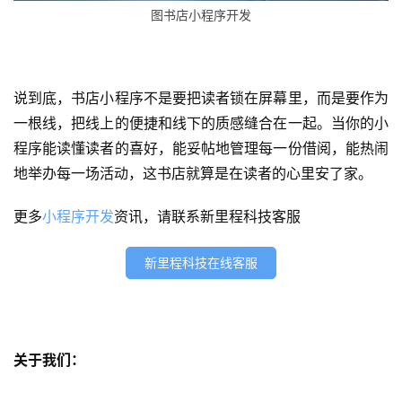
化
图书店小程序开发
数
字
营
说到底，书店小程序不是要把读者锁在屏幕里，而是要作为
销
一根线，把线上的便捷和线下的质感缝合在一起。当你的小
程序能读懂读者的喜好，能妥帖地管理每一份借阅，能热闹
A
地举办每一场活动，这书店就算是在读者的心里安了家。
P
P
更多
小程序开发
资讯，请联系新里程科技客服
开
发
新里程科技在线客服
短
视
频
关于我们：
资