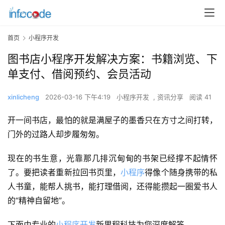
首页
小程序开发
图书店小程序开发解决方案：书籍浏览、下
单支付、借阅预约、会员活动
xinlicheng
2026-03-16 下午4:19
小程序开发
,
资讯分享
阅读 41
开一间书店，最怕的就是满屋子的墨香只在方寸之间打转，
门外的过路人却步履匆匆。
现在的书生意，光靠那几排沉甸甸的书架已经撑不起情怀
了。要把读者重新拉回书页里，
小程序
得像个随身携带的私
人书童，能帮人挑书，能打理借阅，还得能攒起一圈爱书人
的“精神自留地”。
下面由专业的
小程序开发
新里程科技为您深度解答。