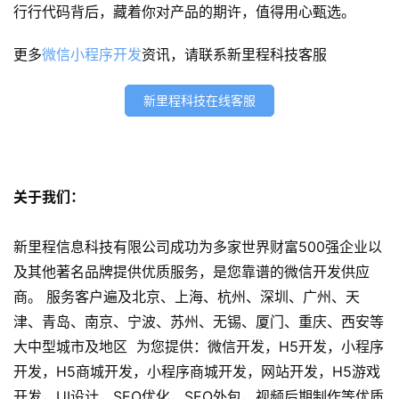
行行代码背后，藏着你对产品的期许，值得用心甄选。
s
e
更多
微信小程序开发
资讯，请联系新里程科技客服
o
优
新里程科技在线客服
化
数
字
关于我们：
营
销
新里程信息科技有限公司成功为多家世界财富500强企业以
及其他著名品牌提供优质服务，是您靠谱的微信开发供应
A
P
商。 服务客户遍及北京、上海、杭州、深圳、广州、天
P
津、青岛、南京、宁波、苏州、无锡、厦门、重庆、西安等
开
大中型城市及地区 为您提供：微信开发，H5开发，小程序
发
开发，H5商城开发，小程序商城开发，网站开发，H5游戏
开发，UI设计，SEO优化，SEO外包，视频后期制作等优质