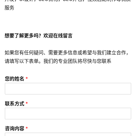
短
服务
视
频
资
想要了解更多吗？欢迎在线留言
讯
分
如果您有任何疑问、需要更多信息或希望与我们建立合作，
享
请填写以下表单。我们的专业团队将尽快与您联系
常
您的姓名
*
见
问
题
联系方式
*
联
络
咨询内容
*