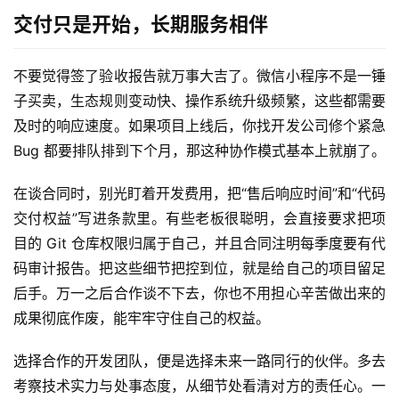
发
交付只是开始，长期服务相伴
微
不要觉得签了验收报告就万事大吉了。微信小程序不是一锤
信
子买卖，生态规则变动快、操作系统升级频繁，这些都需要
开
及时的响应速度。如果项目上线后，你找开发公司修个紧急 
发
Bug 都要排队排到下个月，那这种协作模式基本上就崩了。
小
在谈合同时，别光盯着开发费用，把“售后响应时间”和“代码
程
交付权益”写进条款里。有些老板很聪明，会直接要求把项
序
开
目的 Git 仓库权限归属于自己，并且合同注明每季度要有代
发
码审计报告。把这些细节把控到位，就是给自己的项目留足
后手。万一之后合作谈不下去，你也不用担心辛苦做出来的
网
成果彻底作废，能牢牢守住自己的权益。
站
开
选择合作的开发团队，便是选择未来一路同行的伙伴。多去
发
考察技术实力与处事态度，从细节处看清对方的责任心。一