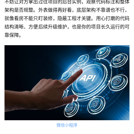
不妨让对方拿出过往项目的后台实例，观察代码标注和整体
架构是否规整。外表做得再好看，底层架构不靠谱也不行，
就像看房不能只盯装修，隐蔽工程才关键。用心打磨的代码
首
结构清晰、方便后续升级维护，也是你的项目长久运行的可
页
靠保障。
关
于
案
例
服
务
H
5
微信小程序
开