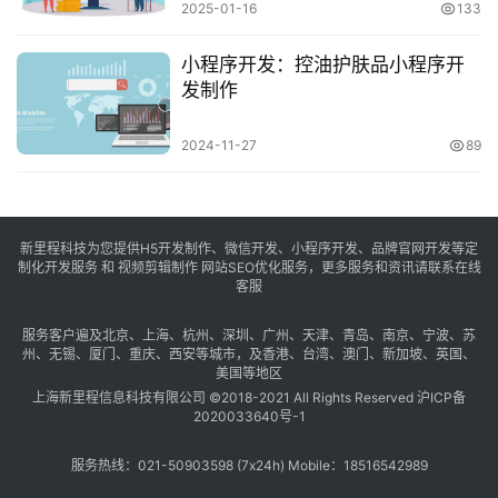
2025-01-16
133
小程序开发：控油护肤品小程序开
发制作
2024-11-27
89
新里程科技为您提供H5开发制作、微信开发、小程序开发、品牌官网开发等定
制化开发服务 和 视频剪辑制作 网站SEO优化服务，更多服务和资讯请联系在线
客服
服务客户遍及
北京
、
上海
、
杭州
、
深圳
、
广州
、
天津
、
青岛
、
南京
、
宁波
、
苏
州
、
无锡
、
厦门
、
重庆
、
西安
等城市，及
香港
、
台湾
、
澳门
、
新加坡
、
英国
、
美国
等地区
上海新里程信息科技有限公司 ©2018-2021 All Rights Reserved
沪ICP备
2020033640号-1
服务热线：021-50903598 (7x24h) Mobile：18516542989