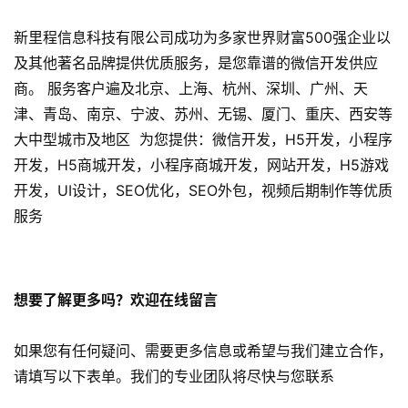
化
新里程信息科技有限公司成功为多家世界财富500强企业以
及其他著名品牌提供优质服务，是您靠谱的微信开发供应
数
字
商。 服务客户遍及北京、上海、杭州、深圳、广州、天
营
津、青岛、南京、宁波、苏州、无锡、厦门、重庆、西安等
销
大中型城市及地区 为您提供：微信开发，H5开发，小程序
开发，H5商城开发，小程序商城开发，网站开发，H5游戏
A
开发，UI设计，SEO优化，SEO外包，视频后期制作等优质
P
服务
P
开
发
想要了解更多吗？欢迎在线留言
短
视
如果您有任何疑问、需要更多信息或希望与我们建立合作，
频
请填写以下表单。我们的专业团队将尽快与您联系