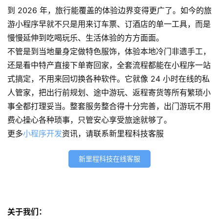
开
到 2026 年，旅行能覆盖的体验边界变得更广了。如今的旅
发
游小程序早就不只是用来订车票、订酒店的单一工具，而是
慢慢延伸到吃喝玩乐、生活体验的方方面面。
小
不管是到当地量身定做特色服饰，体验本地冷门非遗手工，
程
还是看中特产直接下单寄回家，全套流程都能在小程序一站
序
式搞定，不用来回切换各种软件。
它就像 24 小时在线的私
开
发
人管家，把出行前规划、途中游玩、返程寄货等所有繁琐小
事全都打理妥当。整套服务整合得十分完善，出门游玩不用
网
费心操心各种琐事，只管安心享受旅途就够了。
站
更多
小程序开发
资讯，请联系新里程科技客服
开
发
新里程科技在线客服
s
e
o
关于我们：
优