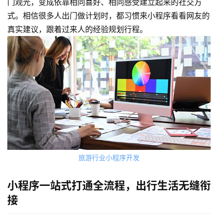
门观光，变成依靠相同喜好、相同感受建立起来的社交方
式。相信很多人出门做计划时，都习惯来小程序看看网友的
关
真实建议，跟着过来人的经验规划行程。
于
案
例
服
务
H
5
旅游行业小程序开发
开
发
小程序一站式打通全流程，出行生活无缝衔
接
微
信