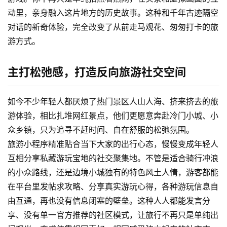
动里，亲身融入这片地方的历史故事。这种和千年古迹隔空
对话的新奇体验，完全改变了从前走马观花、匆匆打卡的旅
游方式。
主打松弛感，打造反向旅游社交空间
如今不少年轻人都厌烦了热门景区人山人海、挤来挤去的旅
游体验，相比扎堆网红景点，他们更愿意奔赴冷门小城、小
众乡镇，只为追寻不赶时间、自在舒服的松弛氛围。
旅游小程序精准贴合当下大家的出行心态，慢慢变成年轻人
互相分享私藏游玩宝地的社交聚集地。不管是适合骑行冲浪
的小众路线，还是边境小城独有的特色风土人情，游客都能
在平台里发帖求攻略、分享真实游玩心得，各种游玩信息自
由互通，再也没有信息闭塞的壁垒。
这种人人都能发言分
首
享、没有单一官方推荐的社区模式，让旅行不再只是单纯出
页