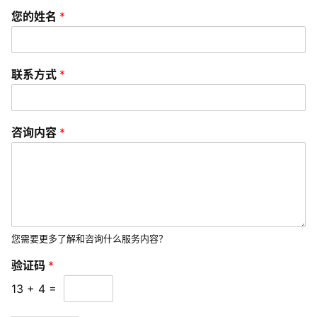
资
您的姓名
*
讯
分
享
联系方式
*
常
见
问
咨询内容
*
题
联
络
您需要更多了解和咨询什么服务内容？
验证码
*
13
+
4
=