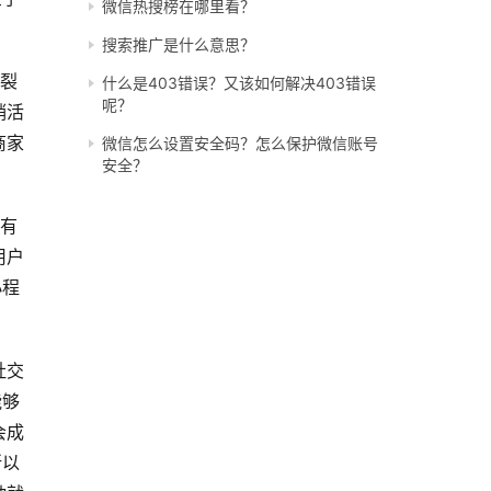
微信热搜榜在哪里看？
搜索推广是什么意思？
交裂
什么是403错误？又该如何解决403错误
呢？
销活
商家
微信怎么设置安全码？怎么保护微信账号
安全？
是有
用户
小程
社交
能够
会成
所以