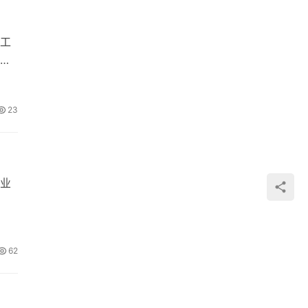
工
功
23
业
62