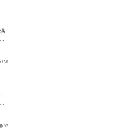
满
程
135
一
、
97