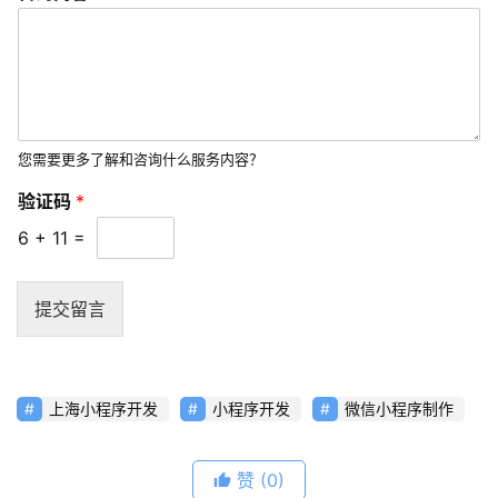
短
视
频
资
讯
您需要更多了解和咨询什么服务内容？
分
验证码
*
享
6
+
11
=
常
见
提交留言
问
题
上海小程序开发
小程序开发
微信小程序制作
联
络
赞
(0)