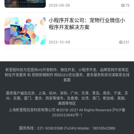
2025-06-29
75
小程序开发公司：宠物行业微信小
程序开发解决方案
2023-10-06
231
新里程科技为您提供H5开发制作、微信开发、小程序开发、品牌官网开发等定
制化开发服务 和 视频剪辑制作 网站SEO优化服务，更多服务和资讯请联系在线
客服
服务客户遍及
北京
、
上海
、
杭州
、
深圳
、
广州
、
天津
、
青岛
、
南京
、
宁波
、
苏
州
、
无锡
、
厦门
、
重庆
、
西安
等城市，及
香港
、
台湾
、
澳门
、
新加坡
、
英国
、
美国
等地区
上海新里程信息科技有限公司 ©2018-2021 All Rights Reserved
沪ICP备
2020033640号-1
服务热线：021-50903598 (7x24h) Mobile：18516542989