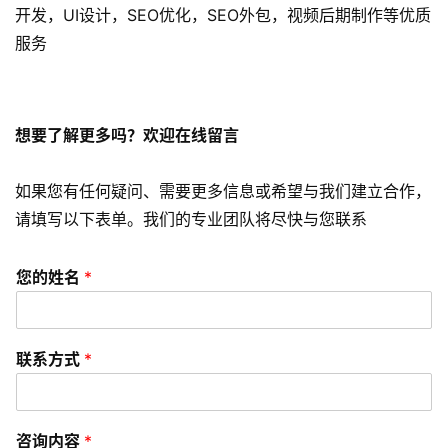
开发，UI设计，SEO优化，SEO外包，视频后期制作等优质
s
服务
e
o
优
化
想要了解更多吗？欢迎在线留言
数
如果您有任何疑问、需要更多信息或希望与我们建立合作，
字
请填写以下表单。我们的专业团队将尽快与您联系
营
销
您的姓名
*
A
P
联系方式
*
P
开
发
咨询内容
*