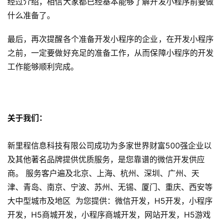
经过介绍，相信大家都已经基本能够了解开发小程序前要做
发
什么准备了。
微
最后，再次提醒各个准备开发小程序的企业，在开发小程序
信
之前，一定要做好充足的准备工作，从而保障小程序的开发
开
工作能够顺利完成。
发
小
程
关于我们：
序
开
新里程信息科技有限公司成功为多家世界财富500强企业以
发
及其他著名品牌提供优质服务，是您靠谱的微信开发供应
商。 服务客户遍及北京、上海、杭州、深圳、广州、天
网
津、青岛、南京、宁波、苏州、无锡、厦门、重庆、西安等
站
开
大中型城市及地区 为您提供：微信开发，H5开发，小程序
发
开发，H5商城开发，小程序商城开发，网站开发，H5游戏