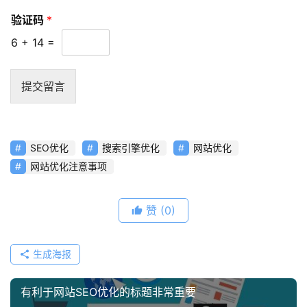
频
验证码
*
资
6
+
14
=
讯
分
提交留言
享
常
见
SEO优化
搜索引擎优化
网站优化
问
网站优化注意事项
题
赞
(0)
联
络
生成海报
有利于网站SEO优化的标题非常重要