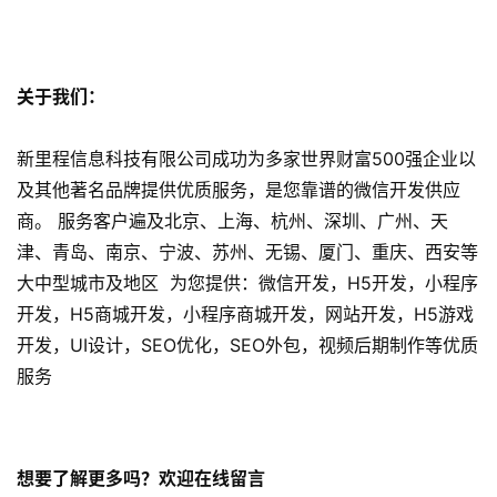
微
信
开
关于我们：
发
小
新里程信息科技有限公司成功为多家世界财富500强企业以
程
及其他著名品牌提供优质服务，是您靠谱的微信开发供应
序
商。 服务客户遍及北京、上海、杭州、深圳、广州、天
开
津、青岛、南京、宁波、苏州、无锡、厦门、重庆、西安等
发
大中型城市及地区 为您提供：微信开发，H5开发，小程序
开发，H5商城开发，小程序商城开发，网站开发，H5游戏
网
开发，UI设计，SEO优化，SEO外包，视频后期制作等优质
站
服务
开
发
s
想要了解更多吗？欢迎在线留言
e