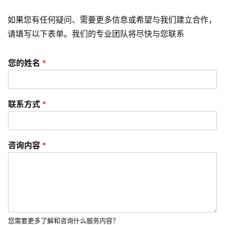
o
如果您有任何疑问、需要更多信息或希望与我们建立合作，
优
请填写以下表单。我们的专业团队将尽快与您联系
化
数
您的姓名
*
字
营
销
联系方式
*
A
P
咨询内容
*
P
开
发
短
视
您需要更多了解和咨询什么服务内容？