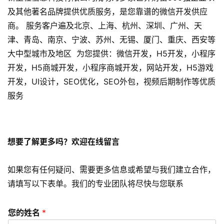
开
及其他著名品牌提供优质服务，是您靠谱的微信开发供应
发
商。 服务客户遍及北京、上海、杭州、深圳、广州、天
津、青岛、南京、宁波、苏州、无锡、厦门、重庆、西安等
s
e
大中型城市及地区 为您提供：微信开发，H5开发，小程序
o
开发，H5商城开发，小程序商城开发，网站开发，H5游戏
优
开发，UI设计，SEO优化，SEO外包，视频后期制作等优质
化
服务
数
字
营
想要了解更多吗？欢迎在线留言
销
如果您有任何疑问、需要更多信息或希望与我们建立合作，
A
请填写以下表单。我们的专业团队将尽快与您联系
P
P
您的姓名
*
开