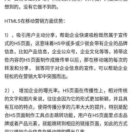
想到的，没有它做不到的。
HTML5在移动营销方面优势：
1）、吸引用户主动分享，帮助企业快速吸粉既然属于宣传
首
式的H5页面，这意味着H5中或多或少就会带有企业的品牌
页
信息，比如产品信息，企业公众号，企业文化等等，将带这
些内容的H5页面制作成微传单以后，那在移动端的每次的
关
转发和分享， 就等同于对企业信息的宣传，可以帮助企业
于
轻松的在营销大军中突围而出。
案
2）、 增加企业的曝光率。H5页面在传播性上，相对传统
例
的文字和图片来说，往往会因为它的形式更加新颖，并且具
有互动的特点，使得传播分享的几率大大的提升，特别是配
服
务
合H5页面制作工具点击跳转功能，用户在H5页面里点击品
牌或者产品元素，就能跳转到相应的链接页面，如此的方式
H
可以增加企业信息在移动端的曝光几率。