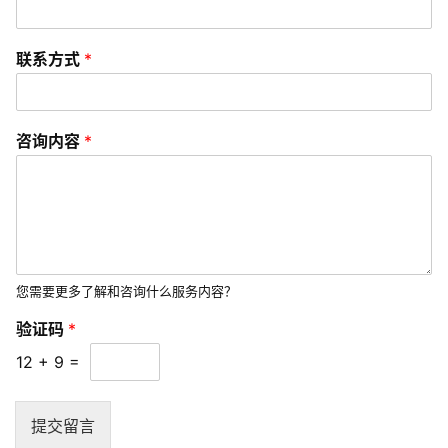
发
联系方式
*
短
视
频
咨询内容
*
资
讯
分
享
常
您需要更多了解和咨询什么服务内容？
见
验证码
*
问
12
+
9
=
题
联
提交留言
络