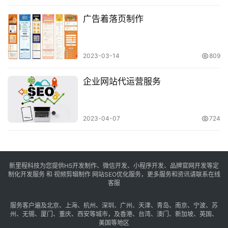
广告着落页制作
2023-03-14
809
企业网站代运营服务
2023-04-07
724
新里程科技为您提供H5开发制作、微信开发、小程序开发、品牌官网开发等定
制化开发服务 和 视频剪辑制作 网站SEO优化服务，更多服务和资讯请联系在线
客服
服务客户遍及
北京
、
上海
、
杭州
、
深圳
、
广州
、
天津
、
青岛
、
南京
、
宁波
、
苏
州
、
无锡
、
厦门
、
重庆
、
西安
等城市，及
香港
、
台湾
、
澳门
、
新加坡
、
英国
、
美国
等地区