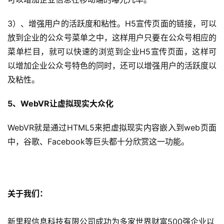
5
开
3）、增强用户的活跃度和粘性。H5宣传页面的链接，可以
发
放到企业的公众号菜单之中，这样用户只要在公众号相应的
菜单栏目，就可以快速的浏览到企业H5宣传页面，这样可
微
以增加企业公众号特色的同时，还可以增强用户的活跃度以
信
及粘性。
开
发
5、WebVR让虚拟现实大众化
小
WebVR就是通过HTML5来把虚拟现实内容嵌入到web页面
程
中，谷歌、Facebook等巨头都十分欣赏这一功能。
序
开
发
关于我们：
网
站
新里程信息科技有限公司成功为多家世界财富500强企业以