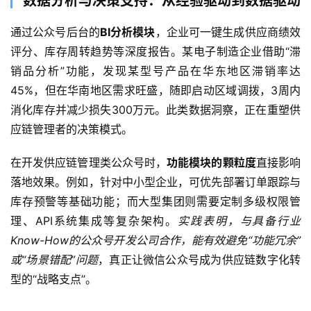
数据分析与决策支持：从经验驱动到数据驱动
开
发
通过公众号后台的
BI分析模块
，企业可一键生成供应商绩效
评分、库存周转趋势等深度报告。某电子制造企业借助“滞
微
销品分析”功能，发现某型号产品在华东地区滞销率达
信
45%，但在华南地区需求旺盛，随即启动区域调拨，3周内
开
消化库存并减少损失300万元。此类数据洞察，正在重塑供
发
应链管理者的决策模式。
小
在开发供应链管理类公众号时，
功能模块的颗粒度
直接影响
程
落地效果。例如，针对中小型企业，可优先部署订单跟踪与
序
开
库存预警等基础功能；而大型集团则需要定制多级权限管
发
理、API系统集成等复杂架构。
实践表明，与具备行业
Know-How的公众号开发公司合作，能有效避免“功能冗余”
网
或“场景错配”问题
，真正让微信公众号成为供应链数字化转
站
型的“战略支点”。
开
发