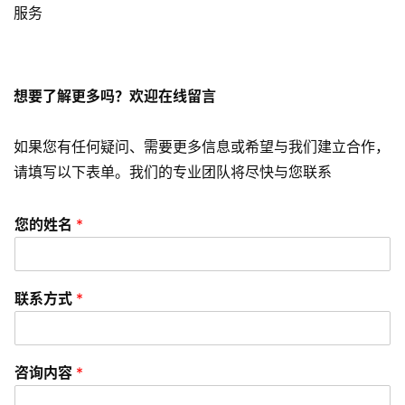
服务
短
视
频
想要了解更多吗？欢迎在线留言
资
讯
如果您有任何疑问、需要更多信息或希望与我们建立合作，
分
请填写以下表单。我们的专业团队将尽快与您联系
享
您的姓名
*
常
见
问
联系方式
*
题
联
络
咨询内容
*