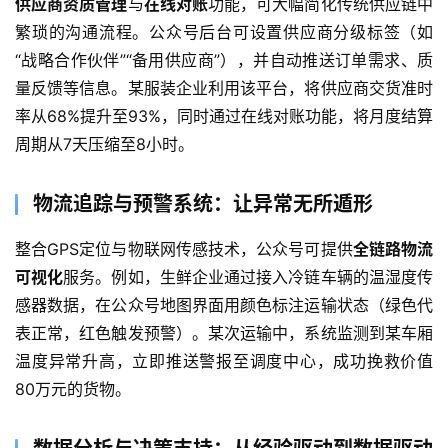
供应商资质管理
与
在线对账
功能，可大幅简化传统供应链中
繁琐的沟通流程。公众号后台可设置供应商分级标签（如
“战略合作伙伴”“备用供应商”），并自动推送订单需求、质
量反馈等信息。某服装企业利用该平台，将供应商交货准时
首
率从68%提升至93%，同时通过在线对账功能，将月度结算
页
周期从7天压缩至8小时。
关
于
物流追踪与预警系统：让异常无所遁形
整合GPS定位与物联网传感技术，公众号可提供
全链路物流
案
可视化
服务。例如，生鲜企业通过接入冷链车辆的温湿度传
例
感器数据，在公众号地图界面用颜色标注运输状态（绿色代
服
表正常，红色触发预警）。某次运输中，系统监测到某车厢
务
温度异常升高，立即推送警报至调度中心，成功挽救价值
80万元的货物。
H
5