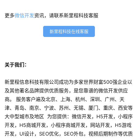
s
更多
微信开发
资讯，请联系新里程科技客服
e
o
新里程科技在线客服
优
化
数
关于我们：
字
营
新里程信息科技有限公司成功为多家世界财富500强企业以
销
及其他著名品牌提供优质服务，是您靠谱的微信开发供应
商。 服务客户遍及北京、上海、杭州、深圳、广州、天
A
P
津、青岛、南京、宁波、苏州、无锡、厦门、重庆、西安等
P
大中型城市及地区 为您提供：微信开发，H5开发，小程序
开
开发，H5商城开发，小程序商城开发，网站开发，H5游戏
发
开发，UI设计，SEO优化，SEO外包，视频后期制作等优质