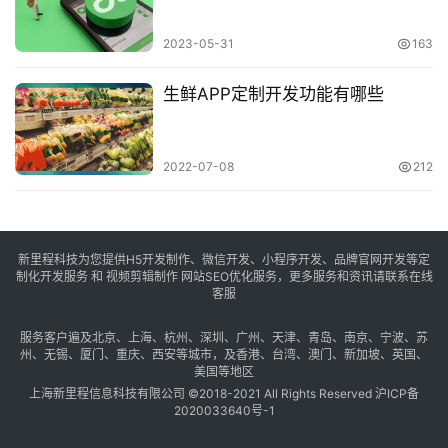
2023-05-31
163
生鲜APP定制开发功能有哪些
2022-07-08
212
新里程科技为您提供H5开发制作、微信开发、小程序开发、品牌官网开发等定
制化开发服务 和 视频剪辑制作 网站SEO优化服务，更多服务和资讯请联系在线
客服
服务客户遍及
北京
、
上海
、
杭州
、
深圳
、
广州
、
天津
、
青岛
、
南京
、
宁波
、
苏
州
、
无锡
、
厦门
、
重庆
、
西安
等城市，及
香港
、
台湾
、
澳门
、
新加坡
、
英国
、
美国
等地区
上海新里程信息科技有限公司 ©2018-2021 All Rights Reserved
沪ICP备
2020033640号-1