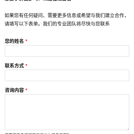
发
如果您有任何疑问、需要更多信息或希望与我们建立合作，
网
请填写以下表单。我们的专业团队将尽快与您联系
站
开
发
您的姓名
*
s
e
联系方式
*
o
优
化
咨询内容
*
数
字
营
销