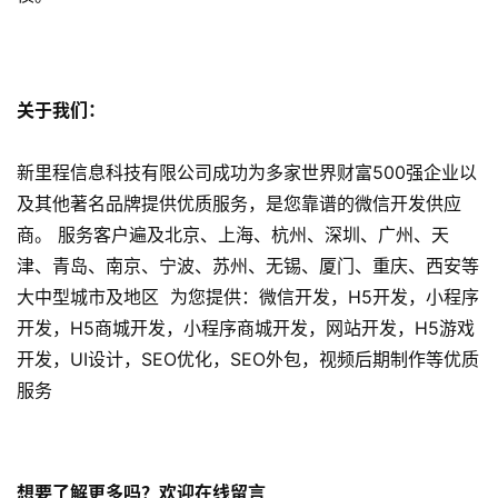
服
务
关于我们：
H
5
开
新里程信息科技有限公司成功为多家世界财富500强企业以
发
及其他著名品牌提供优质服务，是您靠谱的微信开发供应
商。 服务客户遍及北京、上海、杭州、深圳、广州、天
微
津、青岛、南京、宁波、苏州、无锡、厦门、重庆、西安等
信
大中型城市及地区 为您提供：微信开发，H5开发，小程序
开
开发，H5商城开发，小程序商城开发，网站开发，H5游戏
发
开发，UI设计，SEO优化，SEO外包，视频后期制作等优质
服务
小
程
序
开
想要了解更多吗？欢迎在线留言