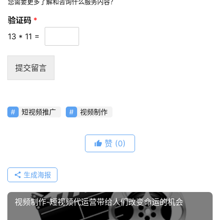
您需要更多了解和咨询什么服务内容？
A
验证码
*
P
P
13
*
11
=
开
发
提交留言
短
视
频
短视频推广
视频制作
资
赞
(0)
讯
分
享
生成海报
常
视频制作-短视频代运营带给人们改变命运的机会
见