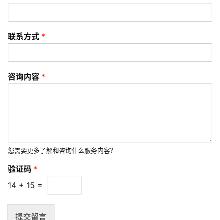
P
开
发
联系方式
*
短
视
咨询内容
*
频
资
讯
分
享
您需要更多了解和咨询什么服务内容？
常
验证码
*
见
14
+
15
=
问
题
提交留言