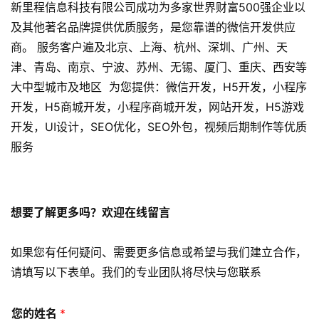
网
新里程信息科技有限公司成功为多家世界财富500强企业以
站
及其他著名品牌提供优质服务，是您靠谱的微信开发供应
开
商。 服务客户遍及北京、上海、杭州、深圳、广州、天
发
津、青岛、南京、宁波、苏州、无锡、厦门、重庆、西安等
大中型城市及地区 为您提供：微信开发，H5开发，小程序
s
开发，H5商城开发，小程序商城开发，网站开发，H5游戏
e
o
开发，UI设计，SEO优化，SEO外包，视频后期制作等优质
优
服务
化
数
想要了解更多吗？欢迎在线留言
字
营
销
如果您有任何疑问、需要更多信息或希望与我们建立合作，
请填写以下表单。我们的专业团队将尽快与您联系
A
P
您的姓名
*