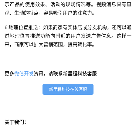
示产品的使用效果、活动的现场情况等。视频消息具有直
观、生动的特点，容易吸引用户的注意力。
H
5
6.地理位置推送：如果商家有实体店或分支机构，还可以通
开
发
过地理位置推送功能向附近的用户发送广告信息。这样一
来，商家可以扩大营销范围，提高转化率。
微
信
开
更多
微信开发
资讯，请联系新里程科技客服
发
新里程科技在线客服
小
程
序
开
发
关于我们：