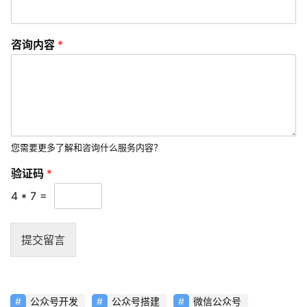
分
享
咨询内容
*
常
见
问
题
联
您需要更多了解和咨询什么服务内容？
络
验证码
*
4
*
7
=
提交留言
公众号开发
公众号搭建
微信公众号