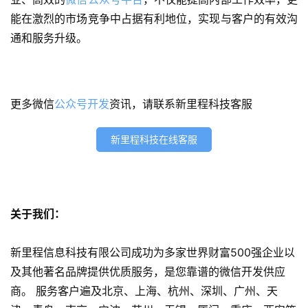
能在激烈的市场竞争中占据有利地位，实现与客户的有效沟
小
通和服务升级。
程
序
开
发
更多微信
公众号开发
资讯，请联系新里程科技客服
网
新里程科技在线客服
站
开
发
关于我们：
s
e
新里程信息科技有限公司成功为多家世界财富500强企业以
o
优
及其他著名品牌提供优质服务，是您靠谱的微信开发供应
化
商。 服务客户遍及北京、上海、杭州、深圳、广州、天