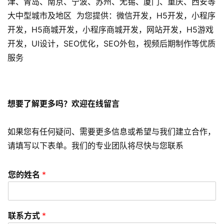
津、青岛、南京、宁波、苏州、无锡、厦门、重庆、西安等
数
大中型城市及地区 为您提供：微信开发，H5开发，小程序
字
开发，H5商城开发，小程序商城开发，网站开发，H5游戏
营
开发，UI设计，SEO优化，SEO外包，视频后期制作等优质
销
服务
A
P
P
想要了解更多吗？欢迎在线留言
开
发
如果您有任何疑问、需要更多信息或希望与我们建立合作，
请填写以下表单。我们的专业团队将尽快与您联系
短
视
您的姓名
*
频
资
讯
联系方式
*