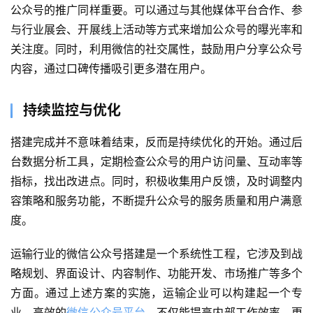
关
公众号的推广同样重要。可以通过与其他媒体平台合作、参
于
与行业展会、开展线上活动等方式来增加公众号的曝光率和
关注度。同时，利用微信的社交属性，鼓励用户分享公众号
案
内容，通过口碑传播吸引更多潜在用户。
例
持续监控与优化
服
务
搭建完成并不意味着结束，反而是持续优化的开始。通过后
台数据分析工具，定期检查公众号的用户访问量、互动率等
H
指标，找出改进点。同时，积极收集用户反馈，及时调整内
5
开
容策略和服务功能，不断提升公众号的服务质量和用户满意
发
度。
运输行业的微信公众号搭建是一个系统性工程，它涉及到战
微
信
略规划、界面设计、内容制作、功能开发、市场推广等多个
开
方面。通过上述方案的实施，运输企业可以构建起一个专
发
业、高效的
微信公众号平台
，不仅能提高内部工作效率，更