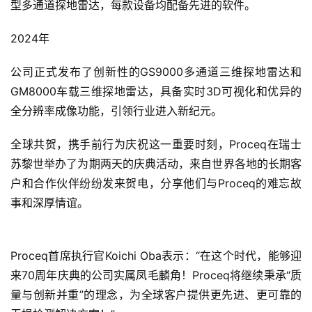
型多通道探地雷达，每款设备均配备先进的软件。
资
2024年
讯
分
公司正式发布了创新性的GS9000多通道三维探地雷达和
享
GM8000车载三维探地雷达，具备实时3D可视化和优异的
全分辨率成像功能，引领行业进入新纪元。
常
见
全球共贺，携手前行为庆祝这一重要时刻，Proceq在瑞士
问
苏黎世举办了为期两天的庆典活动，来自世界各地的长期客
题
户和合作伙伴纷纷发来贺电，分享他们与Proceq的难忘故
事和深厚情谊。
联
络
Proceq首席执行官Koichi Oba表示：“在这个时代，能够迎
来70周年庆典的公司实属凤毛麟角！Proceq将继续秉承“质
量与创新并重”的理念，为全球客户提供更先进、更可靠的