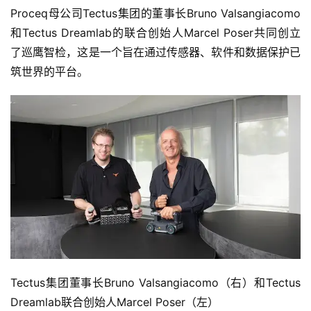
首
Proceq母公司Tectus集团的董事长Bruno Valsangiacomo
页
和Tectus Dreamlab的联合创始人Marcel Poser共同创立
了巡鹰智检，这是一个旨在通过传感器、软件和数据保护已
关
筑世界的平台。
于
案
例
服
务
H
5
开
发
Tectus集团董事长Bruno Valsangiacomo（右）和Tectus 
Dreamlab联合创始人Marcel Poser（左）