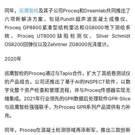
微
信
同年，
巡鹰智检
及其子公司Proceq和Dreamlab共同推出了
开
六项新解决方案，包括Pundit超声波混凝土成像仪、
发
Proceq GP8800紧凑型结构雷达和GS8000地下测绘系
统、Proceq UT8000缺陷检测仪、Silver Schmidt 
小
OS8200回弹仪以及Zehntner ZG8000光泽度计。
程
序
2020年
开
发
巡鹰智检的Proceq通过与Tapio合作，扩大了其纸卷测试仪
的产品组合。公司还推出了基于AI的INSPECT软件，以数
网
字化整个资产检查和管理流程，并与Proceq传感器实现无
站
缝集成。2021年行业领先的GPR数据后处理软件GPR-Slice
开
与巡鹰智检强强联手，为Proceq GPR系列产品提供有力补
发
充。
s
同年，Proceq在混凝土检测领域再添新军，推出三款创新
e