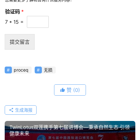
验证码
*
7
*
15
=
提交留言
proceq
无损
赞
(0)
生成海报
TwinLotus双莲携手第七届进博会—秉承自然生态·引领
健康未来