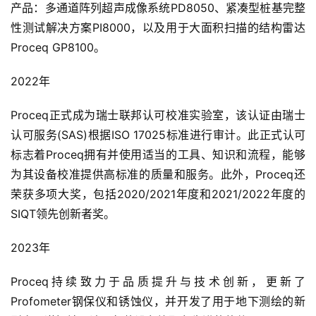
产品：多通道阵列超声成像系统PD8050、紧凑型桩基完整
o
优
性测试解决方案PI8000，以及用于大面积扫描的结构雷达
化
Proceq GP8100。
数
2022年
字
营
Proceq正式成为瑞士联邦认可校准实验室，该认证由瑞士
销
认可服务(SAS)根据ISO 17025标准进行审计。此正式认可
标志着Proceq拥有并使用适当的工具、知识和流程，能够
A
为其设备校准提供高标准的质量和服务。此外，Proceq还
P
荣获多项大奖，包括2020/2021年度和2021/2022年度的
P
SIQT领先创新者奖。
开
发
2023年
短
Proceq持续致力于品质提升与技术创新，更新了
视
Profometer钢保仪和锈蚀仪，并开发了用于地下测绘的新
频