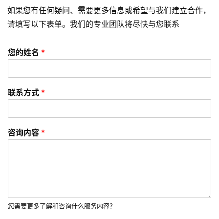
e
如果您有任何疑问、需要更多信息或希望与我们建立合作，
o
请填写以下表单。我们的专业团队将尽快与您联系
优
化
您的姓名
*
数
字
联系方式
*
营
销
A
咨询内容
*
P
P
开
发
短
您需要更多了解和咨询什么服务内容？
视