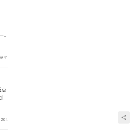
一
41
重点
创建
204