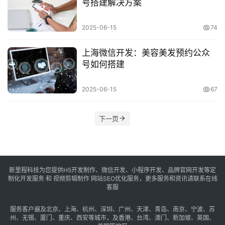
号搭建解决方案
享
2025-06-15
74
常
见
上海微信开发：美容美发预约公众
问
号如何搭建
题
2025-06-15
67
联
络
下一页
新里程科技为您提供H5开发制作、微信开发、小程序开发、品牌官网开发等定
制化开发服务 和 视频剪辑制作 网站SEO优化服务，更多服务和资讯请联系在线
客服
服务客户遍及
北京
、
上海
、
杭州
、
深圳
、
广州
、
天津
、
青岛
、
南京
、
宁波
、
苏
州
、
无锡
、
厦门
、
重庆
、
西安
等城市，及
香港
、
台湾
、
澳门
、
新加坡
、
英国
、