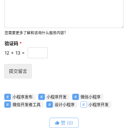
常
见
问
题
您需要更多了解和咨询什么服务内容？
联
验证码
*
络
12
+
13
=
提交留言
小程序发布
小程序开发
微信小程序
微信开发者工具
设计小程序
小程序开发
赞
(0)