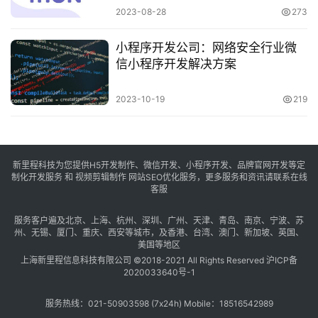
2023-08-28
273
小程序开发公司：网络安全行业微
信小程序开发解决方案
2023-10-19
219
新里程科技为您提供H5开发制作、微信开发、小程序开发、品牌官网开发等定
制化开发服务 和 视频剪辑制作 网站SEO优化服务，更多服务和资讯请联系在线
客服
服务客户遍及
北京
、
上海
、
杭州
、
深圳
、
广州
、
天津
、
青岛
、
南京
、
宁波
、
苏
州
、
无锡
、
厦门
、
重庆
、
西安
等城市，及
香港
、
台湾
、
澳门
、
新加坡
、
英国
、
美国
等地区
上海新里程信息科技有限公司 ©2018-2021 All Rights Reserved
沪ICP备
2020033640号-1
服务热线：021-50903598 (7x24h) Mobile：18516542989