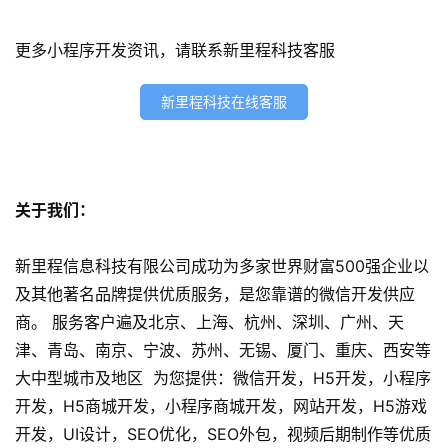
程
序
更多小程序开发资讯，请联系新里程科技客服
开
发
新里程科技在线客服
网
站
开
发
关于我们：
s
新里程信息科技有限公司成功为多家世界财富500强企业以
e
及其他著名品牌提供优质服务，是您靠谱的微信开发供应
o
商。 服务客户遍及北京、上海、杭州、深圳、广州、天
优
津、青岛、南京、宁波、苏州、无锡、厦门、重庆、西安等
化
大中型城市及地区 为您提供：微信开发，H5开发，小程序
开发，H5商城开发，小程序商城开发，网站开发，H5游戏
数
字
开发，UI设计，SEO优化，SEO外包，视频后期制作等优质