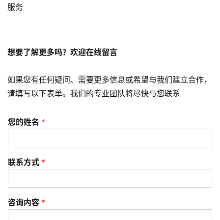
营
服务
销
A
想要了解更多吗？欢迎在线留言
P
P
开
如果您有任何疑问、需要更多信息或希望与我们建立合作，
发
请填写以下表单。我们的专业团队将尽快与您联系
短
您的姓名
*
视
频
联系方式
*
资
讯
分
咨询内容
*
享