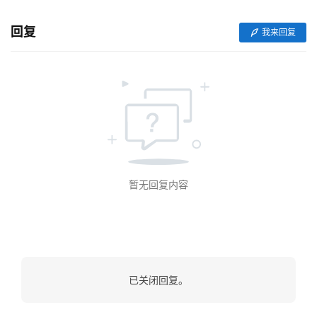
发
回复
我来回复
短
视
频
资
讯
分
享
暂无回复内容
常
见
问
题
已关闭回复。
联