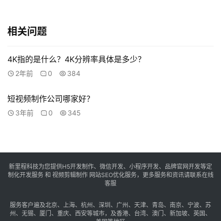
络
相关问题
4K指的是什么？4K分辨率具体是多少？
2年前
0
384
短视频制作公司哪家好？
3年前
0
345
新里程科技为您提供H5开发制作、微信开发、小程序开发、品牌官网开发等定
制化开发服务 和 视频剪辑制作 网站SEO优化服务，更多服务和资讯请联系在线
客服
服务客户遍及
北京
、
上海
、
杭州
、
深圳
、
广州
、
天津
、
青岛
、
南京
、
宁波
、
苏
州
、
无锡
、
厦门
、
重庆
、
西安
等城市，及
香港
、
台湾
、
澳门
、
新加坡
、
英国
、