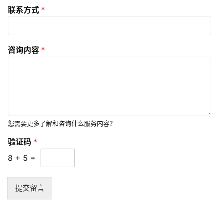
开
联系方式
*
发
s
咨询内容
*
e
o
优
化
数
您需要更多了解和咨询什么服务内容？
字
营
验证码
*
销
8
+
5
=
A
提交留言
P
P
开