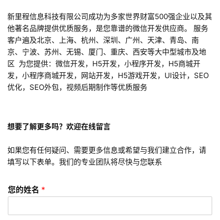
H
5
新里程信息科技有限公司成功为多家世界财富500强企业以及其
开
他著名品牌提供优质服务，是您靠谱的微信开发供应商。 服务
发
客户遍及北京、上海、杭州、深圳、广州、天津、青岛、南
京、宁波、苏州、无锡、厦门、重庆、西安等大中型城市及地
微
区 为您提供：微信开发，H5开发，小程序开发，H5商城开
信
发，小程序商城开发，网站开发，H5游戏开发，UI设计，SEO
开
优化，SEO外包，视频后期制作等优质服务
发
小
想要了解更多吗？欢迎在线留言
程
序
如果您有任何疑问、需要更多信息或希望与我们建立合作，请
开
填写以下表单。我们的专业团队将尽快与您联系
发
您的姓名
*
网
站