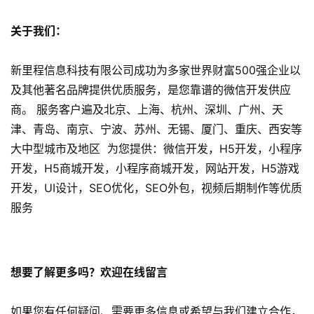
优
关于我们：
化
新里程信息科技有限公司成功为多家世界财富500强企业以
数
字
及其他著名品牌提供优质服务，是您靠谱的微信开发供应
营
商。 服务客户遍及北京、上海、杭州、深圳、广州、天
销
津、青岛、南京、宁波、苏州、无锡、厦门、重庆、西安等
大中型城市及地区 为您提供：微信开发，H5开发，小程序
A
开发，H5商城开发，小程序商城开发，网站开发，H5游戏
P
开发，UI设计，SEO优化，SEO外包，视频后期制作等优质
P
服务
开
发
短
想要了解更多吗？欢迎在线留言
视
频
如果您有任何疑问、需要更多信息或希望与我们建立合作，