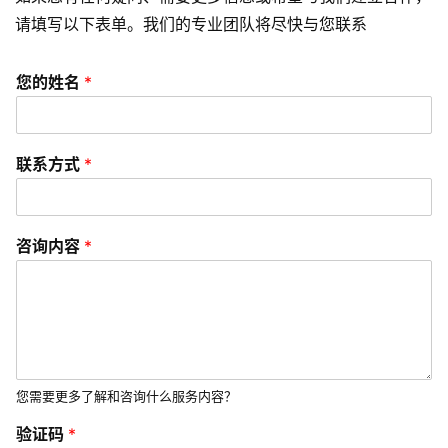
请填写以下表单。我们的专业团队将尽快与您联系
资
讯
您的姓名
*
分
享
常
联系方式
*
见
问
题
咨询内容
*
联
络
您需要更多了解和咨询什么服务内容？
验证码
*