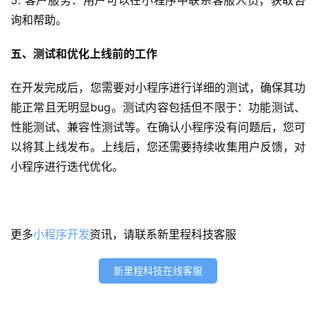
5. 客户服务：用户可以在小程序中联系客服人员，获取咨
信
询和帮助。
开
发
五、测试和优化上线前的工作
小
在开发完成后，您需要对小程序进行详细的测试，确保其功
程
能正常且无明显bug。测试内容包括但不限于：功能测试、
序
性能测试、兼容性测试等。在确认小程序没有问题后，您可
开
以将其上线发布。上线后，您还需要持续收集用户反馈，对
发
小程序进行迭代优化。
网
站
开
更多
小程序开发
资讯，请联系新里程科技客服
发
新里程科技在线客服
s
e
o