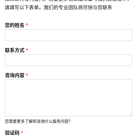
o
请填写以下表单。我们的专业团队将尽快与您联系
优
化
您的姓名
*
数
字
营
联系方式
*
销
A
咨询内容
*
P
P
开
发
短
您需要更多了解和咨询什么服务内容？
视
验证码
*
频