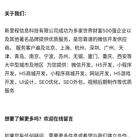
微
信
关于我们：
开
发
新里程信息科技有限公司成功为多家世界财富500强企业以
及其他著名品牌提供优质服务，是您靠谱的微信开发供应
小
商。 服务客户遍及北京、上海、杭州、深圳、广州、天
程
序
津、青岛、南京、宁波、苏州、无锡、厦门、重庆、西安等
开
大中型城市及地区 为您提供：微信开发，H5开发，小程序
发
开发，H5商城开发，小程序商城开发，网站开发，H5游戏
开发，UI设计，SEO优化，SEO外包，视频后期制作等优质
网
服务
站
开
发
想要了解更多吗？欢迎在线留言
s
e
如果您有任何疑问、需要更多信息或希望与我们建立合作，