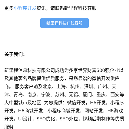
程
更多
小程序开发
资讯，请联系新里程科技客服
序
开
发
新里程科技在线客服
网
站
开
关于我们：
发
新里程信息科技有限公司成功为多家世界财富500强企业以
s
及其他著名品牌提供优质服务，是您靠谱的微信开发供应
e
商。 服务客户遍及北京、上海、杭州、深圳、广州、天
o
津、青岛、南京、宁波、苏州、无锡、厦门、重庆、西安等
优
大中型城市及地区 为您提供：微信开发，H5开发，小程序
化
开发，H5商城开发，小程序商城开发，网站开发，H5游戏
数
开发，UI设计，SEO优化，SEO外包，视频后期制作等优质
字
服务