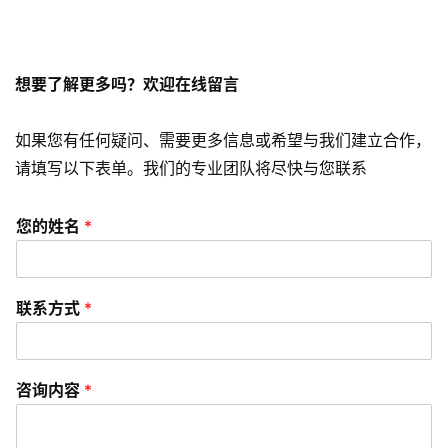
营
销
想要了解更多吗？欢迎在线留言
A
P
P
如果您有任何疑问、需要更多信息或希望与我们建立合作，
开
请填写以下表单。我们的专业团队将尽快与您联系
发
您的姓名
*
短
视
频
联系方式
*
资
讯
咨询内容
*
分
享