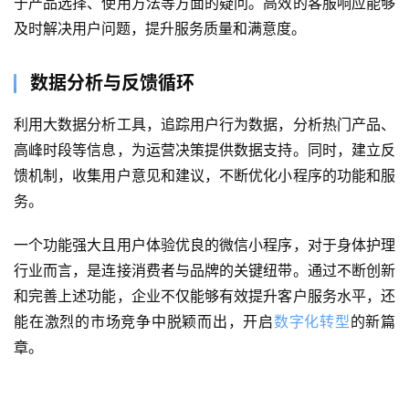
于产品选择、使用方法等方面的疑问。高效的客服响应能够
案
及时解决用户问题，提升服务质量和满意度。
例
数据分析与反馈循环
服
务
利用大数据分析工具，追踪用户行为数据，分析热门产品、
高峰时段等信息，为运营决策提供数据支持。同时，建立反
H
馈机制，收集用户意见和建议，不断优化小程序的功能和服
5
务。
开
发
一个功能强大且用户体验优良的微信小程序，对于身体护理
行业而言，是连接消费者与品牌的关键纽带。通过不断创新
微
和完善上述功能，企业不仅能够有效提升客户服务水平，还
信
开
能在激烈的市场竞争中脱颖而出，开启
数字化转型
的新篇
发
章。
小