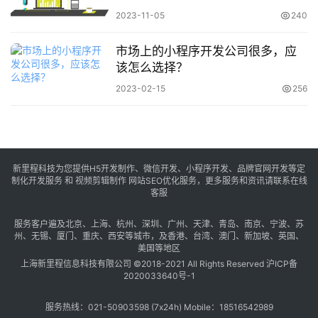
2023-11-05
240
市场上的小程序开发公司很多，应
该怎么选择？
2023-02-15
256
新里程科技为您提供H5开发制作、微信开发、小程序开发、品牌官网开发等定
制化开发服务 和 视频剪辑制作 网站SEO优化服务，更多服务和资讯请联系在线
客服
服务客户遍及
北京
、
上海
、
杭州
、
深圳
、
广州
、
天津
、
青岛
、
南京
、
宁波
、
苏
州
、
无锡
、
厦门
、
重庆
、
西安
等城市，及
香港
、
台湾
、
澳门
、
新加坡
、
英国
、
美国
等地区
上海新里程信息科技有限公司 ©2018-2021 All Rights Reserved
沪ICP备
2020033640号-1
服务热线：021-50903598 (7x24h) Mobile：18516542989