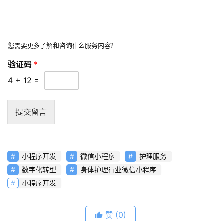
常
见
问
您需要更多了解和咨询什么服务内容？
题
验证码
*
联
4
+
12
=
络
提交留言
小程序开发
微信小程序
护理服务
数字化转型
身体护理行业微信小程序
小程序开发
赞
(0)