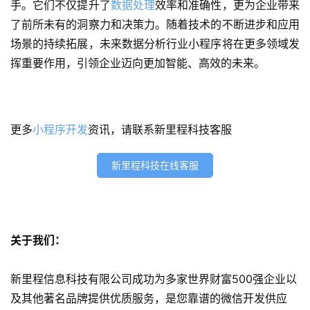
手。它们不仅提升了
数据处理
效率和准确性，更为企业带来
了前所未有的洞察力和决策力。随着技术的不断进步和应用
小
场景的持续拓展，未来数据分析行业小程序将在更多领域发
程
挥重要作用，引领企业迈向更加智能、高效的未来。
序
开
发
更多
小程序开发
资讯，请联系新里程科技客服
网
站
新里程科技在线客服
开
发
s
关于我们：
e
o
优
新里程信息科技有限公司成功为多家世界财富500强企业以
化
及其他著名品牌提供优质服务，是您靠谱的微信开发供应