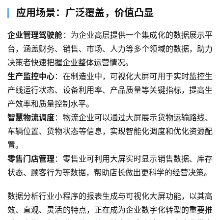
关
应用场景：广泛覆盖，价值凸显
于
企业管理驾驶舱
：为企业高层提供一个集成化的数据展示平
案
台，涵盖财务、销售、市场、人力等多个领域的数据，助力
例
决策者快速把握企业整体运营情况。
生产监控中心
：在制造业中，可视化大屏可用于实时监控生
服
产线运行状态、设备利用率、产品质量等关键指标，提高生
务
产效率和质量控制水平。
智慧物流调度
：物流企业可以通过大屏展示货物运输路线、
H
5
车辆位置、货物状态等信息，实现智能化调度和优化资源配
开
置。
发
零售门店管理
：零售业可利用大屏实时显示销售数据、库存
状态、顾客行为等数据，帮助店长做出更科学的经营决策。
微
信
数据分析行业小程序的报表生成与可视化大屏功能，以其高
开
效、直观、灵活的特点，正在成为企业数字化转型的重要推
发