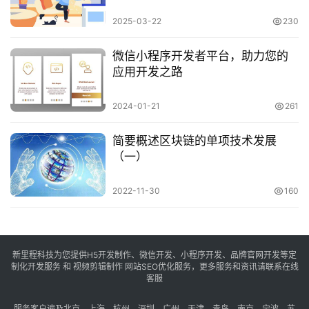
2025-03-22
230
微信小程序开发者平台，助力您的
应用开发之路
2024-01-21
261
简要概述区块链的单项技术发展
（一）
2022-11-30
160
新里程科技为您提供H5开发制作、微信开发、小程序开发、品牌官网开发等定
制化开发服务 和 视频剪辑制作 网站SEO优化服务，更多服务和资讯请联系在线
客服
服务客户遍及
北京
、
上海
、
杭州
、
深圳
、
广州
、
天津
、
青岛
、
南京
、
宁波
、
苏