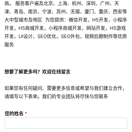
商。 服务客户遍及北京、上海、杭州、深圳、广州、天
数
津、青岛、南京、宁波、苏州、无锡、厦门、重庆、西安等
字
大中型城市及地区 为您提供：微信开发，H5开发，小程序
营
开发，H5商城开发，小程序商城开发，网站开发，H5游戏
销
开发，UI设计，SEO优化，SEO外包，视频后期制作等优质
服务
A
P
P
开
想要了解更多吗？欢迎在线留言
发
如果您有任何疑问、需要更多信息或希望与我们建立合作，
短
请填写以下表单。我们的专业团队将尽快与您联系
视
频
您的姓名
*
资
讯