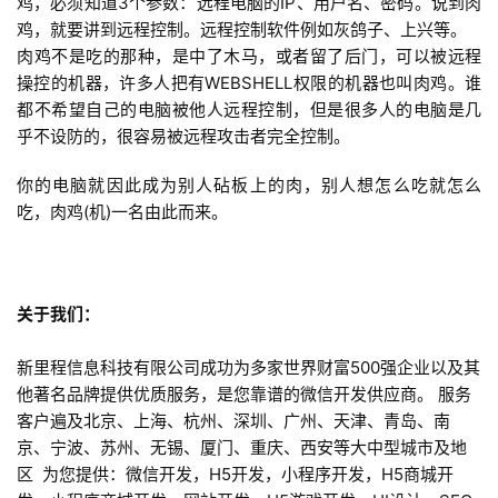
鸡，必须知道3个参数：远程电脑的IP、用户名、密码。说到肉
鸡，就要讲到远程控制。远程控制软件例如灰鸽子、上兴等。
肉鸡不是吃的那种，是中了木马，或者留了后门，可以被远程
操控的机器，许多人把有WEBSHELL权限的机器也叫肉鸡。谁
都不希望自己的电脑被他人远程控制，但是很多人的电脑是几
乎不设防的，很容易被远程攻击者完全控制。
首
你的电脑就因此成为别人砧板上的肉，别人想怎么吃就怎么
页
吃，肉鸡(机)一名由此而来。
关
于
关于我们：
案
新里程信息科技有限公司成功为多家世界财富500强企业以及其
例
他著名品牌提供优质服务，是您靠谱的微信开发供应商。 服务
客户遍及北京、上海、杭州、深圳、广州、天津、青岛、南
京、宁波、苏州、无锡、厦门、重庆、西安等大中型城市及地
服
区 为您提供：微信开发，H5开发，小程序开发，H5商城开
务