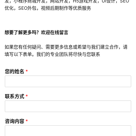
发，小程序商城开发，网站开发，H5游戏开发，UI设计，SEO
优化，SEO外包，视频后期制作等优质服务
H
5
开
发
想要了解更多吗？欢迎在线留言
如果您有任何疑问、需要更多信息或希望与我们建立合作，请
微
填写以下表单。我们的专业团队将尽快与您联系
信
开
发
您的姓名
*
小
程
联系方式
*
序
开
发
咨询内容
*
网