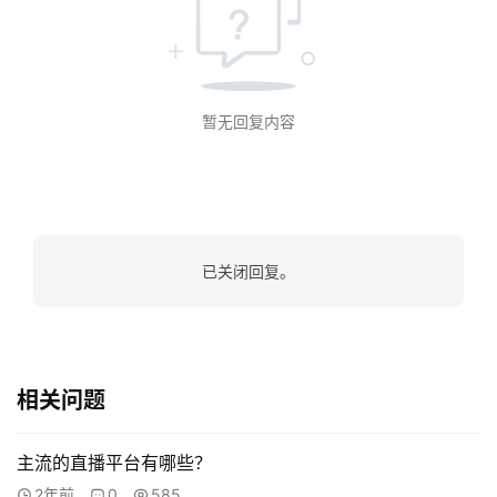
开
发
短
暂无回复内容
视
频
资
讯
已关闭回复。
分
享
常
见
相关问题
问
题
主流的直播平台有哪些？
2年前
0
585