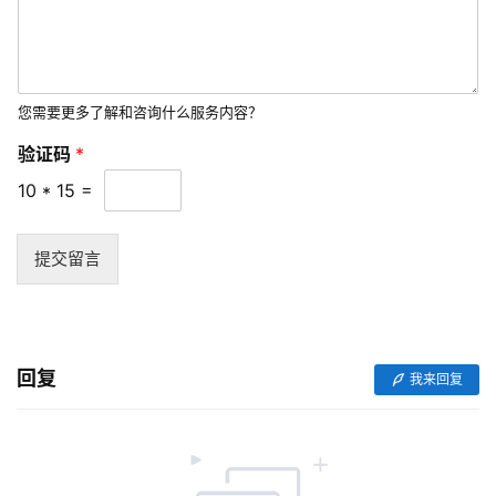
站
开
发
您需要更多了解和咨询什么服务内容？
s
验证码
*
e
o
10
*
15
=
优
化
提交留言
数
字
营
回复
销
我来回复
A
P
P