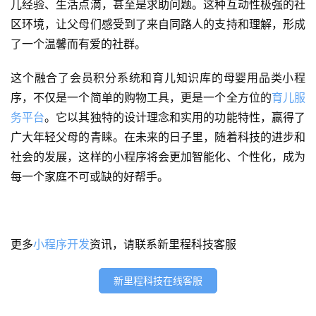
儿经验、生活点滴，甚至是求助问题。这种互动性极强的社
服
区环境，让父母们感受到了来自同路人的支持和理解，形成
务
了一个温馨而有爱的社群。
H
这个融合了会员积分系统和育儿知识库的母婴用品类小程
5
序，不仅是一个简单的购物工具，更是一个全方位的
育儿服
开
务平台
。它以其独特的设计理念和实用的功能特性，赢得了
发
广大年轻父母的青睐。在未来的日子里，随着科技的进步和
社会的发展，这样的小程序将会更加智能化、个性化，成为
微
信
每一个家庭不可或缺的好帮手。
开
发
更多
小程序开发
资讯，请联系新里程科技客服
小
程
新里程科技在线客服
序
开
发