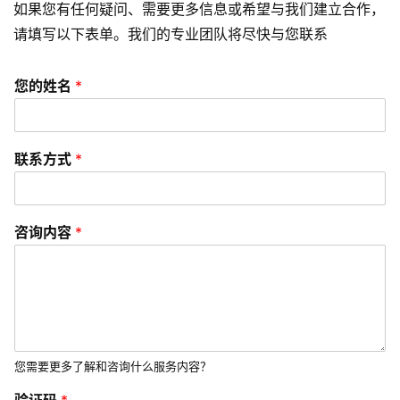
如果您有任何疑问、需要更多信息或希望与我们建立合作，
A
P
请填写以下表单。我们的专业团队将尽快与您联系
P
开
您的姓名
*
发
短
联系方式
*
视
频
咨询内容
*
资
讯
分
享
常
您需要更多了解和咨询什么服务内容？
见
问
验证码
*