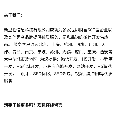
网
关于我们：
站
开
新里程信息科技有限公司成功为多家世界财富500强企业以
发
及其他著名品牌提供优质服务，是您靠谱的微信开发供应
商。 服务客户遍及北京、上海、杭州、深圳、广州、天
s
津、青岛、南京、宁波、苏州、无锡、厦门、重庆、西安等
e
大中型城市及地区 为您提供：微信开发，H5开发，小程序
o
优
开发，H5商城开发，小程序商城开发，网站开发，H5游戏
化
开发，UI设计，SEO优化，SEO外包，视频后期制作等优质
服务
数
字
营
想要了解更多吗？欢迎在线留言
销