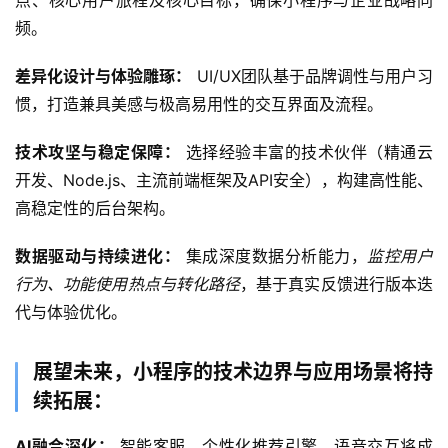
点、核心用户旅程及核心目标，确保小程序与企业战略同
例
频。
差异化设计与体验雕琢：
 UI/UX团队基于品牌调性与用户习
服
务
惯，打造兼具美感与极高易用性的交互界面及流程。
技术攻坚与稳定保障：
 选择经验丰富的技术伙伴（精通云
H
5
开发、Node.js、主流前端框架及API安全），构建高性能、
开
高稳定性的后台架构。
发
数据驱动与持续进化：
 集成深度数据分析能力，
监控用户
微
行为、功能使用热点与转化路径
，基于真实反馈进行版本迭
信
代与体验优化。
开
发
展望未来，小程序的技术边界与应用场景将持
续拓展：
小
程
AI融合深化：
 智能客服、个性化推荐引擎、语音交互将成