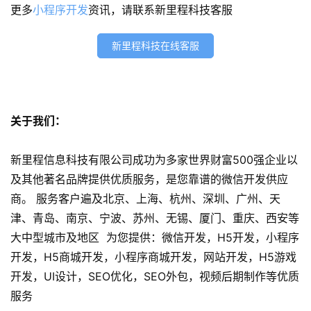
更多
小程序开发
资讯，请联系新里程科技客服
销
新里程科技在线客服
A
P
P
开
发
关于我们：
短
新里程信息科技有限公司成功为多家世界财富500强企业以
视
及其他著名品牌提供优质服务，是您靠谱的微信开发供应
频
商。 服务客户遍及北京、上海、杭州、深圳、广州、天
津、青岛、南京、宁波、苏州、无锡、厦门、重庆、西安等
资
大中型城市及地区 为您提供：微信开发，H5开发，小程序
讯
开发，H5商城开发，小程序商城开发，网站开发，H5游戏
分
享
开发，UI设计，SEO优化，SEO外包，视频后期制作等优质
服务