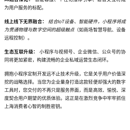
序
为用户服务的标配。
开
发
线上线下无界融合：
结合IoT设备、智能硬件，小程序将成
为贯通物理与数字空间的超级触点
（如商场智慧导航、设备
网
远程控制）。
站
开
生态互联升级：
 小程序与视频号、企业微信、公众号的协
发
同将更加紧密，构建流畅的企业私域运营生态闭环。
s
拥抱小程序定制开发远不止技术升级，它是关乎用户价值深
e
挖的战略选择。当您为企业量身打造这款轻便却强大的数字
o
工具时，您交付的不再只是服务界面，而是高效、愉悦、深
优
化
度契合用户期望的优质体验。这正是在激烈竞争中牢牢抓住
上海消费者心智的制胜密钥。
数
字
营