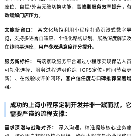
座位、自提/外卖无缝切换功能，
高峰期服务效率提升，有
效缓解门店压力
。
文旅新窗口：
 某文化场馆利用小程序打造沉浸式数字导
览，支持多语言自适应、个性化路线规划、展品深度解读及
在线购票选座，
用户参观满意度评分提升
。
服务新标杆：
 高端家政服务平台通过小程序实现保洁人员
可视化选择、服务过程透明追踪（GPS定位+时间节点更
新）、在线验收评价闭环，
客户信任度与口碑推荐显著增
强
。
首
页
成功的上海小程序定制开发并非一蹴而就，它
关
需要严谨的流程支撑：
于
需求深潜与战略对齐：
 深入沟通，精准提炼核心业务痛
案