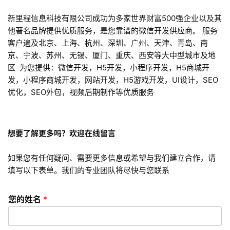
微
信
新里程信息科技有限公司成功为多家世界财富500强企业以及其
开
他著名品牌提供优质服务，是您靠谱的微信开发供应商。 服务
发
客户遍及北京、上海、杭州、深圳、广州、天津、青岛、南
京、宁波、苏州、无锡、厦门、重庆、西安等大中型城市及地
小
区 为您提供：微信开发，H5开发，小程序开发，H5商城开
程
发，小程序商城开发，网站开发，H5游戏开发，UI设计，SEO
序
优化，SEO外包，视频后期制作等优质服务
开
发
想要了解更多吗？欢迎在线留言
网
站
如果您有任何疑问、需要更多信息或希望与我们建立合作，请
开
填写以下表单。我们的专业团队将尽快与您联系
发
您的姓名
*
s
e