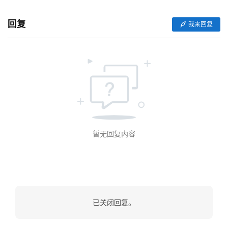
资
回复
我来回复
讯
分
享
常
见
问
题
暂无回复内容
联
络
已关闭回复。