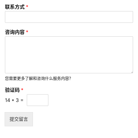
o
联系方式
*
优
化
咨询内容
*
数
字
营
销
A
您需要更多了解和咨询什么服务内容？
P
P
验证码
*
开
14
*
3
=
发
提交留言
短
视
频