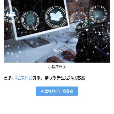
网
站
开
发
s
e
o
优
化
小程序开发
更多
小程序开发
资讯，请联系新里程科技客服
数
字
新里程科技在线客服
营
销
A