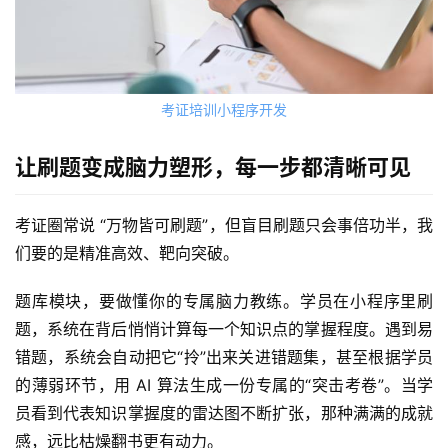
考证培训小程序开发
让刷题变成脑力塑形，每一步都清晰可见
首
考证圈常说 “万物皆可刷题”，但盲目刷题只会事倍功半，我
页
们要的是精准高效、靶向突破。
关
题库模块，要做懂你的专属脑力教练。学员在小程序里刷
于
题，系统在背后悄悄计算每一个知识点的掌握程度。遇到易
错题，系统会自动把它“拎”出来关进错题集，甚至根据学员
案
的薄弱环节，用 AI 算法生成一份专属的“突击考卷”。当学
例
员看到代表知识掌握度的雷达图不断扩张，那种满满的成就
感，远比枯燥翻书更有动力。
服