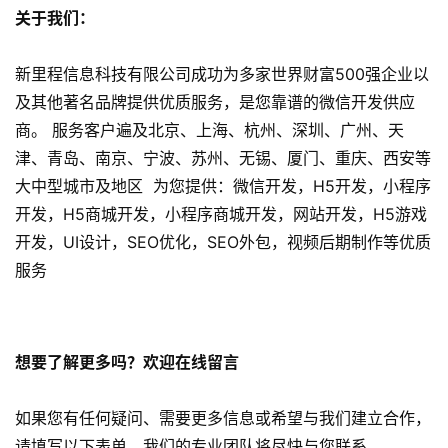
P
关于我们：
P
开
新里程信息科技有限公司成功为多家世界财富500强企业以
发
及其他著名品牌提供优质服务，是您靠谱的微信开发供应
商。 服务客户遍及北京、上海、杭州、深圳、广州、天
短
津、青岛、南京、宁波、苏州、无锡、厦门、重庆、西安等
视
大中型城市及地区 为您提供：微信开发，H5开发，小程序
频
开发，H5商城开发，小程序商城开发，网站开发，H5游戏
开发，UI设计，SEO优化，SEO外包，视频后期制作等优质
资
讯
服务
分
享
想要了解更多吗？欢迎在线留言
常
见
如果您有任何疑问、需要更多信息或希望与我们建立合作，
问
题
请填写以下表单。我们的专业团队将尽快与您联系