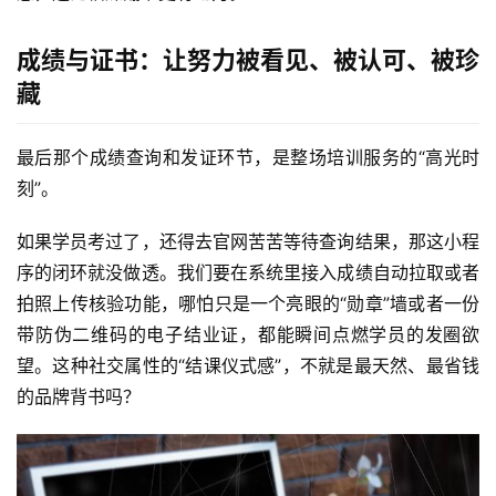
务
成绩与证书：让努力被看见、被认可、被珍
H
藏
5
开
最后那个成绩查询和发证环节，是整场培训服务的“高光时
发
刻”。
微
如果学员考过了，还得去官网苦苦等待查询结果，那这小程
信
序的闭环就没做透。我们要在系统里接入成绩自动拉取或者
开
拍照上传核验功能，哪怕只是一个亮眼的“勋章”墙或者一份
发
带防伪二维码的电子结业证，都能瞬间点燃学员的发圈欲
望。这种社交属性的“结课仪式感”，不就是最天然、最省钱
小
程
的品牌背书吗？
序
开
发