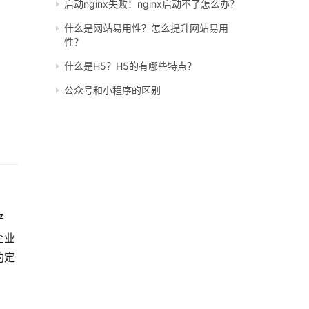
启动nginx失败：nginx启动不了怎么办？
什么是网站易用性？怎么提升网站易用
性？
什么是H5？H5的有哪些特点？
公众号和小程序的区别
严
企业
的定