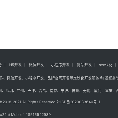
务
H5开发
微信开发
小程序开发
网站开发
seo优化
作、微信开发、小程序开发、品牌官网开发等定制化开发服务 和 视频剪
州
、
深圳
、
广州
、
天津
、
青岛
、
南京
、
宁波
、
苏州
、
无锡
、
厦门
、
重庆
、
2021 All Rights Reserved
沪ICP备2020033640号-1
24h) Mobile：18516542989