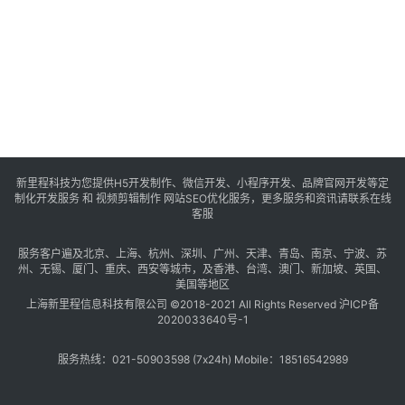
s
e
o
优
化
数
字
新里程科技为您提供H5开发制作、微信开发、小程序开发、品牌官网开发等定
营
制化开发服务 和 视频剪辑制作 网站SEO优化服务，更多服务和资讯请联系在线
客服
销
服务客户遍及
北京
、
上海
、
杭州
、
深圳
、
广州
、
天津
、
青岛
、
南京
、
宁波
、
苏
A
州
、
无锡
、
厦门
、
重庆
、
西安
等城市，及
香港
、
台湾
、
澳门
、
新加坡
、
英国
、
美国
等地区
P
上海新里程信息科技有限公司 ©2018-2021 All Rights Reserved
沪ICP备
P
2020033640号-1
开
发
服务热线：021-50903598 (7x24h) Mobile：18516542989