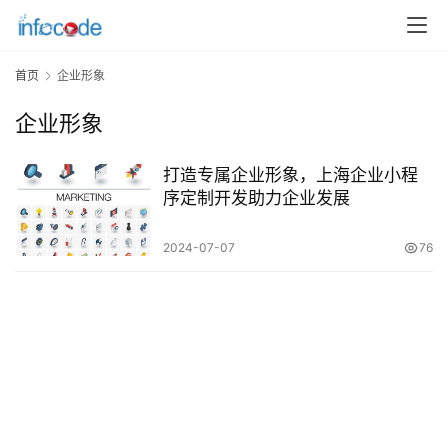
发
微
首页
企业形象
信
开
企业形象
发
打造专属企业形象，上海企业小程
小
序定制开发助力企业发展
程
序
2024-07-07
76
开
发
网
站
开
发