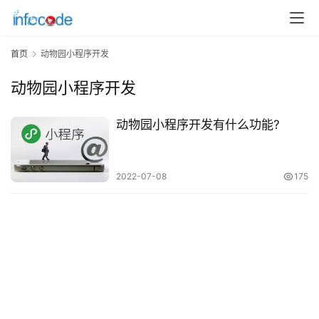
发
微
首页
动物园小程序开发
信
开
动物园小程序开发
发
动物园小程序开发有什么功能?
小
程
序
2022-07-08
175
开
发
网
站
开
发