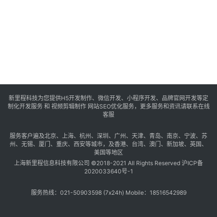
s
e
o
优
化
数
字
新里程科技为您提供H5开发制作、微信开发、小程序开发、品牌官网开发等定
营
制化开发服务 和 视频剪辑制作 网站SEO优化服务，更多服务和资讯请联系在线
客服
销
服务客户遍及
北京
、
上海
、
杭州
、
深圳
、
广州
、
天津
、
青岛
、
南京
、
宁波
、
苏
A
州
、
无锡
、
厦门
、
重庆
、
西安
等城市，及
香港
、
台湾
、
澳门
、
新加坡
、
英国
、
美国
等地区
P
上海新里程信息科技有限公司 ©2018-2021 All Rights Reserved
沪ICP备
P
2020033640号-1
开
发
服务热线：021-50903598 (7x24h) Mobile：18516542989